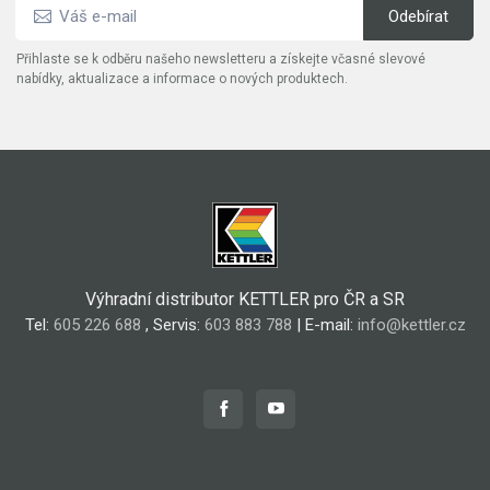
Přihlaste se k odběru našeho newsletteru a získejte včasné slevové
nabídky, aktualizace a informace o nových produktech.
Výhradní distributor KETTLER pro ČR a SR
Tel:
605 226 688
, Servis:
603 883 788
| E-mail:
info@kettler.cz