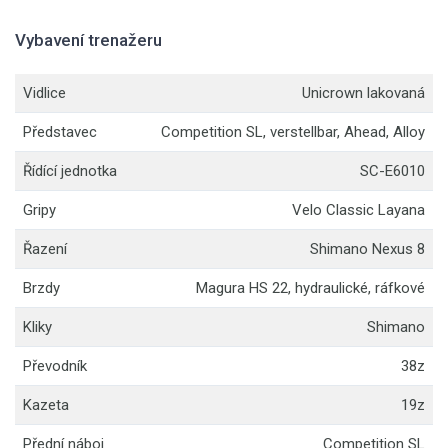
Vybavení trenažeru
Vidlice
Unicrown lakovaná
Představec
Competition SL, verstellbar, Ahead, Alloy
Řídící jednotka
SC-E6010
Gripy
Velo Classic Layana
Řazení
Shimano Nexus 8
Brzdy
Magura HS 22, hydraulické, ráfkové
Kliky
Shimano
Převodník
38z
Kazeta
19z
Přední náboj
Competition SL