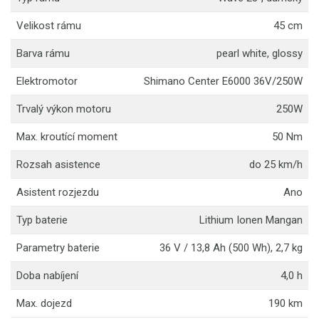
Velikost rámu
45 cm
Barva rámu
pearl white, glossy
Elektromotor
Shimano Center E6000 36V/250W
Trvalý výkon motoru
250W
Max. kroutící moment
50 Nm
Rozsah asistence
do 25 km/h
Asistent rozjezdu
Ano
Typ baterie
Lithium Ionen Mangan
Parametry baterie
36 V / 13,8 Ah (500 Wh), 2,7 kg
Doba nabíjení
4,0 h
Max. dojezd
190 km