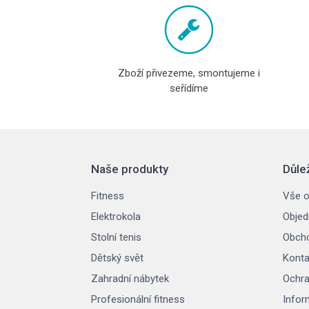
Zboží přivezeme, smontujeme i
seřídíme
Naše produkty
Důle
Fitness
Vše o
Elektrokola
Objed
Stolní tenis
Obcho
Dětský svět
Konta
Zahradní nábytek
Ochra
Profesionální fitness
Infor