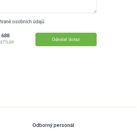
hraně osobních údajů
 688
Odeslat dotaz
 KETTLER
Odborný personál