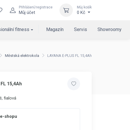
Přihlášení/registrace
Můj košík
Můj účet
0 Kč
ionální fitness
Magazín
Servis
Showroomy
Městská elektrokola
LAYANA E-PLUS FL 15,4Ah
FL 15,4Ah
, fialová
 e-shopu