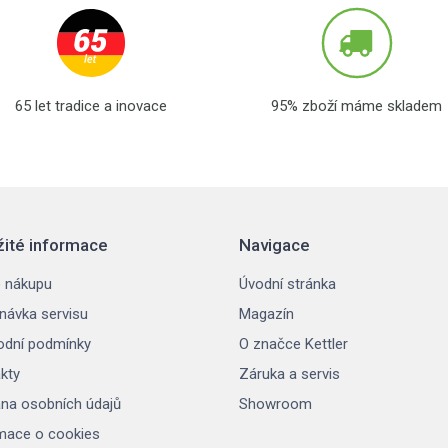
65 let tradice a inovace
95% zboží máme skladem
žité informace
Navigace
 nákupu
Úvodní stránka
návka servisu
Magazín
dní podmínky
O značce Kettler
kty
Záruka a servis
na osobních údajů
Showroom
mace o cookies