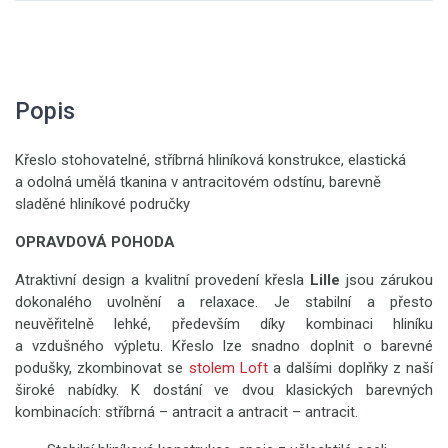
Popis
Křeslo stohovatelné, stříbrná hliníková konstrukce, elastická
a odolná umělá tkanina v antracitovém odstínu, barevně
sladěné hliníkové područky
OPRAVDOVÁ POHODA
Atraktivní design a kvalitní provedení křesla
Lille
jsou zárukou
dokonalého uvolnění a relaxace. Je stabilní a přesto
neuvěřitelně lehké, především díky kombinaci hliníku
a vzdušného výpletu. Křeslo lze snadno doplnit o barevné
podušky, zkombinovat se
stolem Loft
a dalšími doplňky z naší
široké nabídky. K dostání ve dvou klasických barevných
kombinacích: stříbrná – antracit a antracit – antracit.