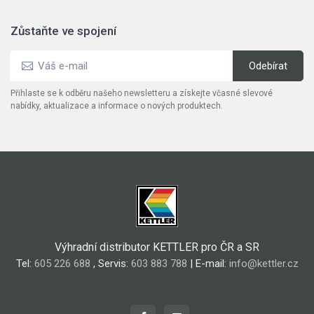
Zůstaňte ve spojení
Přihlaste se k odběru našeho newsletteru a získejte včasné slevové
nabídky, aktualizace a informace o nových produktech.
Výhradní distributor KETTLER pro ČR a SR
Tel:
605 226 688
, Servis:
603 883 788
| E-mail:
info@kettler.cz