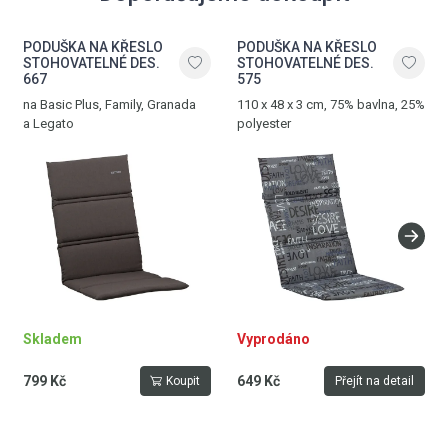
PODUŠKA NA KŘESLO
PODUŠKA NA KŘESLO
STOHOVATELNÉ DES.
STOHOVATELNÉ DES.
667
575
na Basic Plus, Family, Granada
110 x 48 x 3 cm, 75% bavlna, 25%
a Legato
polyester
Skladem
Vyprodáno
799 Kč
649 Kč
Koupit
Přejít na detail