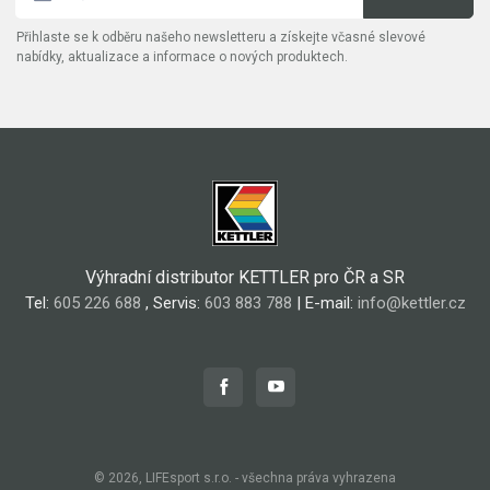
Přihlaste se k odběru našeho newsletteru a získejte včasné slevové
nabídky, aktualizace a informace o nových produktech.
Výhradní distributor KETTLER pro ČR a SR
Tel:
605 226 688
, Servis:
603 883 788
| E-mail:
info@kettler.cz
© 2026, LIFEsport s.r.o. - všechna práva vyhrazena