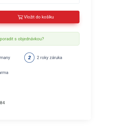
Vložit do košíku
 poradit s objednávkou?
rmany
2 roky záruka
arma
84