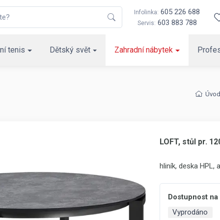
605 226 688
Infolinka:
603 883 788
Servis:
ní tenis
Dětský svět
Zahradní nábytek
Profes
Úvo
LOFT, stůl pr. 1
hliník, deska HPL, a
Dostupnost na
Vyprodáno