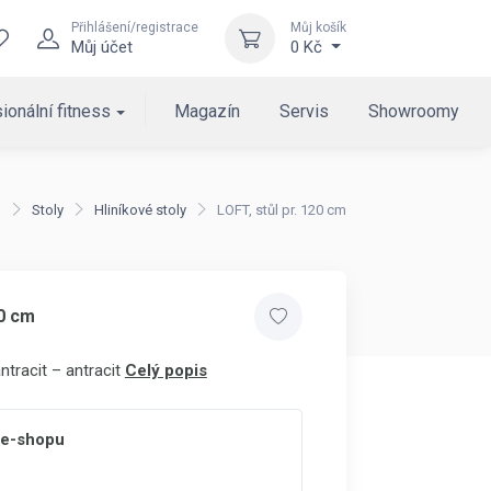
Přihlášení/registrace
Můj košík
Můj účet
0 Kč
ionální fitness
Magazín
Servis
Showroomy
d
Stoly
Hliníkové stoly
LOFT, stůl pr. 120 cm
20 cm
ntracit – antracit
Celý popis
 e-shopu