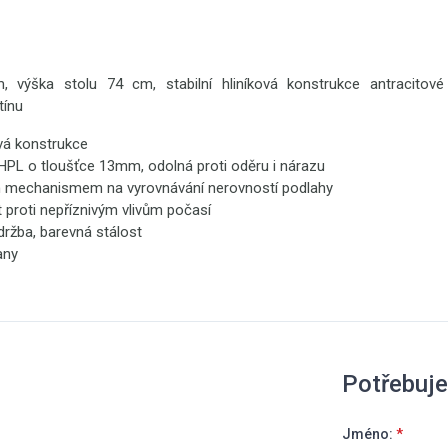
, výška stolu 74 cm, stabilní hliníková konstrukce antracitov
tínu
ová konstrukce
 HPL o tloušťce 13mm, odolná proti oděru i nárazu
en mechanismem na vyrovnávání nerovností podlahy
proti nepříznivým vlivům počasí
ržba, barevná stálost
any
Potřebuje
Jméno:
*