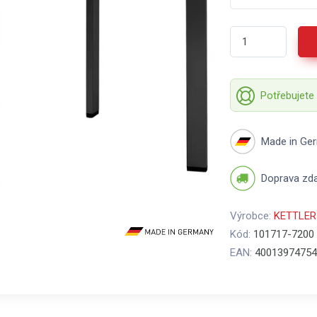
Potřebujete
Made in Ge
Doprava zd
Výrobce:
KETTLER
Kód:
101717-7200
EAN:
40013974754