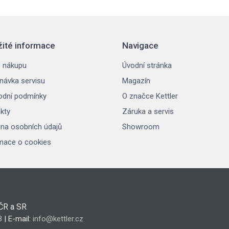
žité informace
Navigace
 nákupu
Úvodní stránka
návka servisu
Magazín
dní podmínky
O značce Kettler
kty
Záruka a servis
na osobních údajů
Showroom
mace o cookies
 ČR a SR
8
| E-mail:
info@kettler.cz