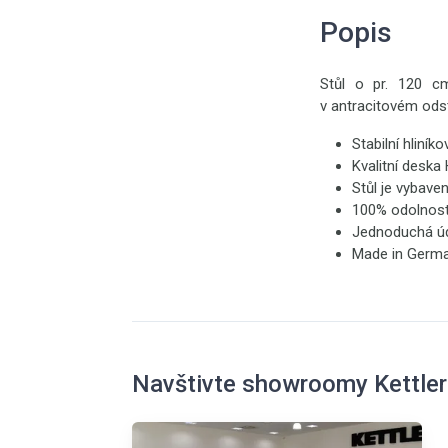
Popis
Stůl o pr. 120 cm
v antracitovém ods
Stabilní hliník
Kvalitní deska
Stůl je vybav
100% odolnost 
Jednoduchá úd
Made in Germ
Navštivte showroomy Kettler