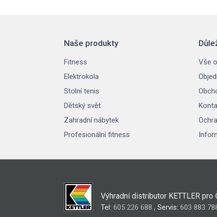
Naše produkty
Důle
Fitness
Vše o
Elektrokola
Objed
Stolní tenis
Obcho
Dětský svět
Konta
Zahradní nábytek
Ochra
Profesionální fitness
Infor
Výhradní distributor KETTLER pro
Tel:
605 226 688
, Servis:
603 883 78