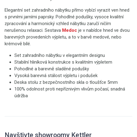
Elegantní set zahradního nábytku přímo vybízí vyrazit ven hned
s prvními jarními paprsky. Pohodlné podušky, vysoce kvalitní
zpracování a harmonický vzhled nábytku zaručí ničím
nerušenou relaxaci. Sestava
Medoc
je v nabídce hned ve dvou
barevných provedeních výpletu, a to v barvě medové, nebo
krémově bílé.
Set zahradního nábytku v elegantním designu
Stabilní hliníková konstrukce s kvalitním výpletem
Pohodlné a barevně sladěné podušky
Vysoká barevná stálost výpletu i podušek
Deska stolu z bezpečnostního skla o tloušťce 5mm
100% odolnost proti nepříznivým vlivům počasí, snadná
údržba
Navštivte showroomy Kettler