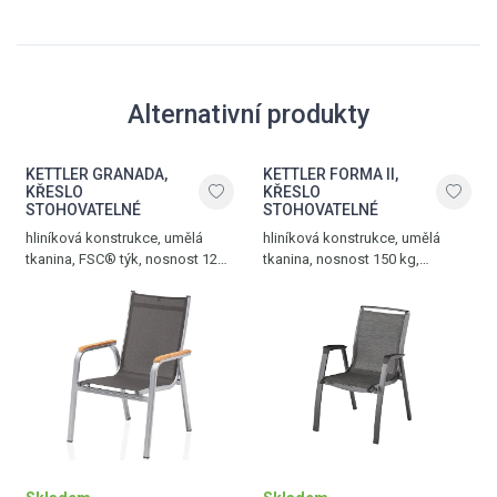
Alternativní produkty
KETTLER GRANADA,
KETTLER FORMA II,
KŘESLO
KŘESLO
STOHOVATELNÉ
STOHOVATELNÉ
hliníková konstrukce, umělá
hliníková konstrukce, umělá
tkanina, FSC® týk, nosnost 120
tkanina, nosnost 150 kg,
kg, hmotnost 4,5 kg, stříbrná -
hmotnost 5 kg, antracit - grafit
antracit