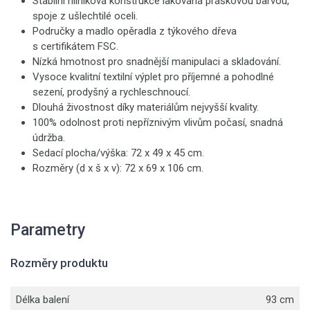
Stabilní hliníková konstrukce lakovaná práškovou barvou,
spoje z ušlechtilé oceli.
Područky a madlo opěradla z týkového dřeva
s certifikátem FSC.
Nízká hmotnost pro snadnější manipulaci a skladování.
Vysoce kvalitní textilní výplet pro příjemné a pohodlné
sezení, prodyšný a rychleschnoucí.
Dlouhá živostnost díky materiálům nejvyšší kvality.
100% odolnost proti nepříznivým vlivům počasí, snadná
údržba.
Sedací plocha/výška: 72 x 49 x 45 cm.
Rozměry (d x š x v): 72 x 69 x 106 cm.
Parametry
Rozměry produktu
Délka balení
93 cm