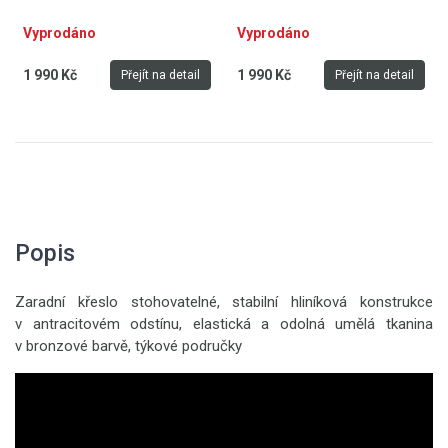
Vyprodáno
Vyprodáno
1 990 Kč
1 990 Kč
Přejít na detail
Přejít na detail
Popis
Zaradní křeslo stohovatelné, stabilní hliníková konstrukce
v antracitovém odstínu, elastická a odolná umělá tkanina
v bronzové barvě, týkové područky