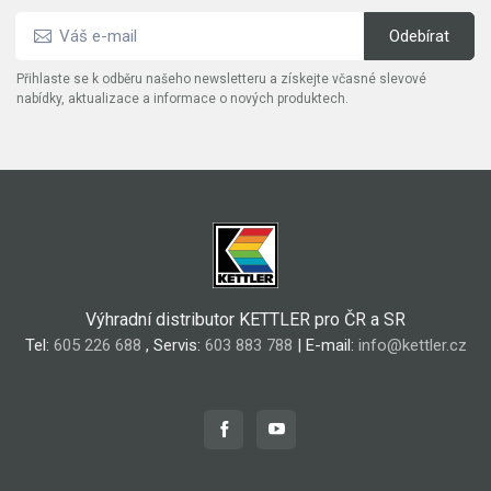
Přihlaste se k odběru našeho newsletteru a získejte včasné slevové
nabídky, aktualizace a informace o nových produktech.
Výhradní distributor KETTLER pro ČR a SR
Tel:
605 226 688
, Servis:
603 883 788
| E-mail:
info@kettler.cz