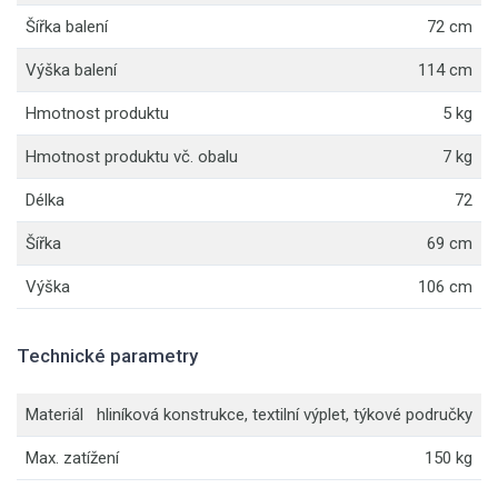
Šířka balení
72 cm
Výška balení
114 cm
Hmotnost produktu
5 kg
Hmotnost produktu vč. obalu
7 kg
Délka
72
Šířka
69 cm
Výška
106 cm
Technické parametry
Materiál
hliníková konstrukce, textilní výplet, týkové područky
Max. zatížení
150 kg