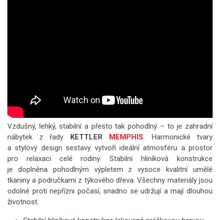
Vzdušný, lehký, stabilní a přesto tak pohodlný – to je zahradní
nábytek z řady
KETTLER
MEMPHIS
. Harmonické tvary
a stylový design sestavy vytvoří ideální atmosféru a prostor
pro relaxaci celé rodiny. Stabilní hliníková konstrukce
je doplněna pohodlným výpletem z vysoce kvalitní umělé
tkaniny a područkami z týkového dřeva. Všechny materiály jsou
odolné proti nepřízni počasí, snadno se udržují a mají dlouhou
životnost.