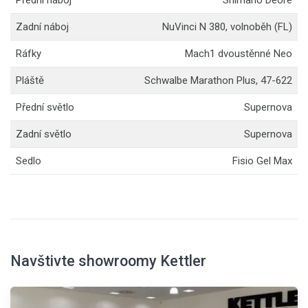
Přední náboj
Shimano Deore
Zadní náboj
NuVinci N 380, volnoběh (FL)
Ráfky
Mach1 dvoustěnné Neo
Pláště
Schwalbe Marathon Plus, 47-622
Přední světlo
Supernova
Zadní světlo
Supernova
Sedlo
Fisio Gel Max
Navštivte showroomy Kettler