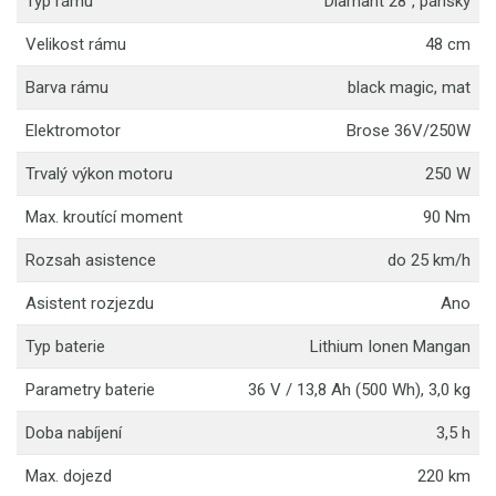
Typ rámu
Diamant 28'', pánský
Velikost rámu
48 cm
Barva rámu
black magic, mat
Elektromotor
Brose 36V/250W
Trvalý výkon motoru
250 W
Max. kroutící moment
90 Nm
Rozsah asistence
do 25 km/h
Asistent rozjezdu
Ano
Typ baterie
Lithium Ionen Mangan
Parametry baterie
36 V / 13,8 Ah (500 Wh), 3,0 kg
Doba nabíjení
3,5 h
Max. dojezd
220 km