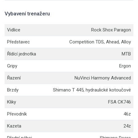
Vybavení trenažeru
Vidlice
Rock Shox Paragon
Představec
Competition TDS, Ahead, Alloy
Řídící jednotka
MTB
Gripy
Ergon
Řazení
NuVinci Harmony Advanced
Brzdy
Shimano T 445, hydraulické kotoučové
Kliky
FSA CK746
Převodník
46z
Kazeta
24z