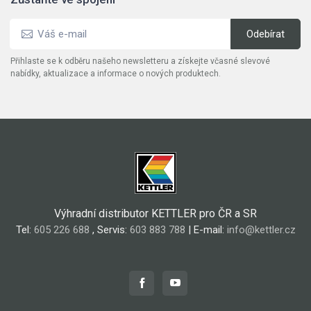
Přihlaste se k odběru našeho newsletteru a získejte včasné slevové
nabídky, aktualizace a informace o nových produktech.
Výhradní distributor KETTLER pro ČR a SR
Tel:
605 226 688
, Servis:
603 883 788
| E-mail:
info@kettler.cz