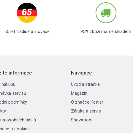
65 let tradice a inovace
95% zboží máme skladem
žité informace
Navigace
 nákupu
Úvodní stránka
návka servisu
Magazín
dní podmínky
O značce Kettler
kty
Záruka a servis
na osobních údajů
Showroom
mace o cookies