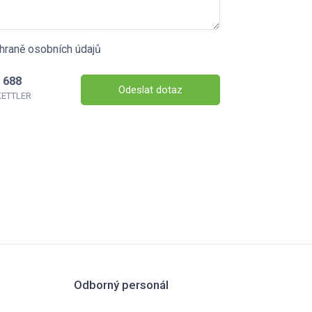
hraně osobních údajů
 688
Odeslat dotaz
 KETTLER
Odborný personál