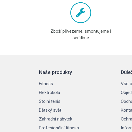
Zboží přivezeme, smontujeme i
seřídíme
Naše produkty
Důle
Fitness
Vše o
Elektrokola
Objed
Stolní tenis
Obcho
Dětský svět
Konta
Zahradní nábytek
Ochra
Profesionální fitness
Infor