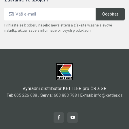
Přihlaste se k odběru našeho newsletteru a získejte včasné slevové
nabídky, aktualizace a informace o nových produktech.
Výhradní distributor KETTLER pro ČR a SR
Tel:
605 226 688
, Servis:
603 883 788
| E-mail:
info@kettler.cz