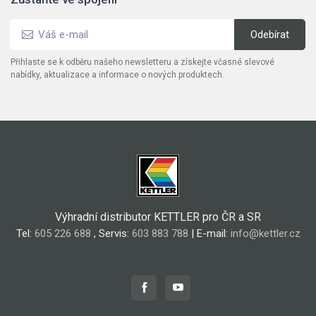
Přihlaste se k odběru našeho newsletteru a získejte včasné slevové
nabídky, aktualizace a informace o nových produktech.
Výhradní distributor KETTLER pro ČR a SR
Tel:
605 226 688
, Servis:
603 883 788
| E-mail:
info@kettler.cz