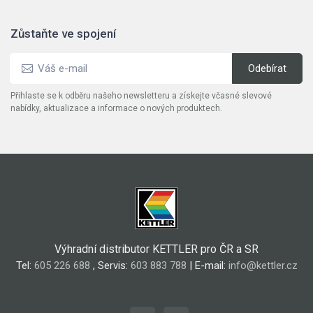
Zůstaňte ve spojení
Přihlaste se k odběru našeho newsletteru a získejte včasné slevové
nabídky, aktualizace a informace o nových produktech.
Výhradní distributor KETTLER pro ČR a SR
Tel:
605 226 688
, Servis:
603 883 788
| E-mail:
info@kettler.cz