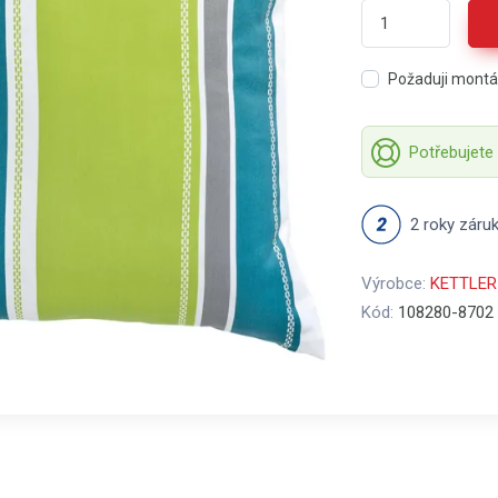
Požaduji mont
Potřebujete
2 roky záru
Výrobce:
KETTLER
Kód:
108280-8702