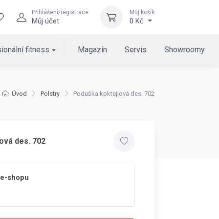
Přihlášení/registrace
Můj košík
Můj účet
0 Kč
ionální fitness
Magazín
Servis
Showroomy
Úvod
Polstry
Poduška koktejlová des. 702
ová des. 702
 e-shopu