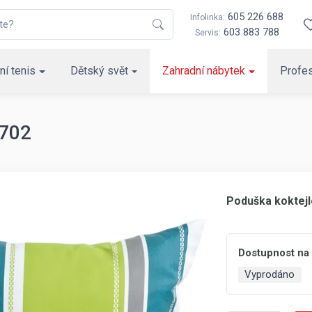
605 226 688
Infolinka:
603 883 788
Servis:
ní tenis
Dětský svět
Zahradní nábytek
Profes
 702
Poduška koktejl
Dostupnost na
Vyprodáno