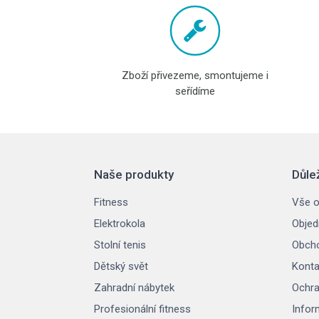
Zboží přivezeme, smontujeme i
seřídíme
Naše produkty
Důle
Fitness
Vše o
Elektrokola
Objed
Stolní tenis
Obcho
Dětský svět
Konta
Zahradní nábytek
Ochra
Profesionální fitness
Infor