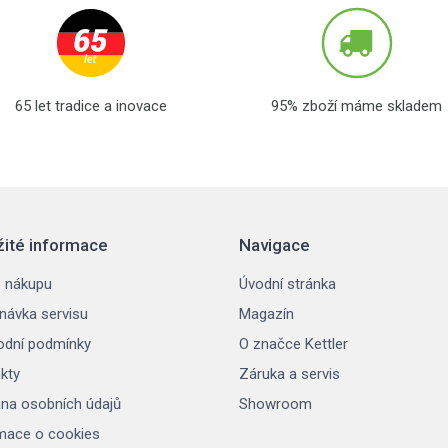
65 let tradice a inovace
95% zboží máme skladem
žité informace
Navigace
 nákupu
Úvodní stránka
návka servisu
Magazín
dní podmínky
O značce Kettler
kty
Záruka a servis
na osobních údajů
Showroom
mace o cookies