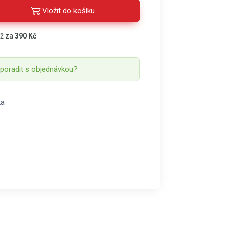
Vložit do košíku
áž za
390 Kč
 poradit s objednávkou?
ka