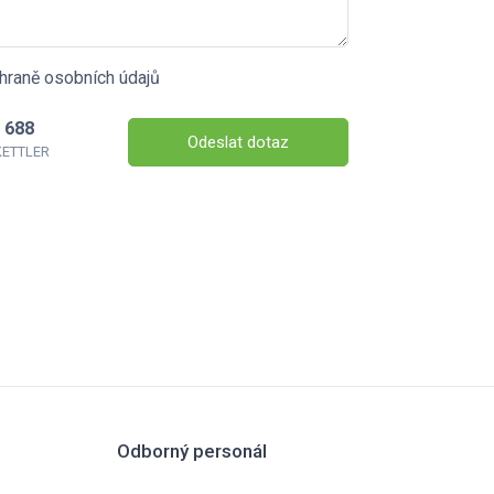
hraně osobních údajů
 688
Odeslat dotaz
 KETTLER
Odborný personál