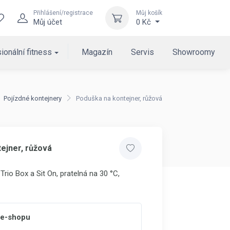
Přihlášení/registrace
Můj košík
Můj účet
0 Kč
ionální fitness
Magazín
Servis
Showroomy
Pojízdné kontejnery
Poduška na kontejner, růžová
ejner, růžová
rio Box a Sit On, pratelná na 30 °C,
 e-shopu