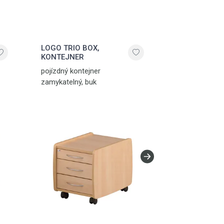
LOGO TRIO BOX,
LOGO TRIO B
KONTEJNER
KONTEJNER
pojízdný kontejner
pojízdný konte
zamykatelný, buk
zamykatelný, t
použít i jako st
vyroben v Ně