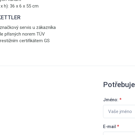
x h): 36 x 6 x 55 cm
 KETTLER
 značkový servis u zákazníka
le přísných norem TÜV
estižním certifikátem GS
Potřebuje
Jméno:
*
E-mail
*