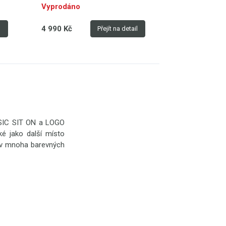
Vyprodáno
Vyprodáno
4 990 Kč
4 990 Kč
l
Přejít na detail
ASIC SIT ON a LOGO
é jako další místo
ní v mnoha barevných