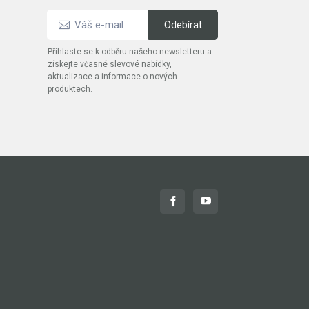
Přihlaste se k odběru našeho newsletteru a
získejte včasné slevové nabídky,
aktualizace a informace o nových
produktech.