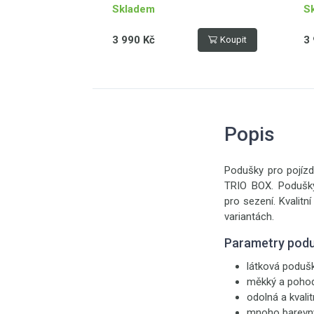
Skladem
S
3 990 Kč
3 
Koupit
Popis
Podušky pro pojíz
TRIO BOX. Podušky 
pro sezení. Kvalitn
variantách.
Parametry pod
látková poduš
měkký a pohod
odolná a kvalit
mnoho barevný