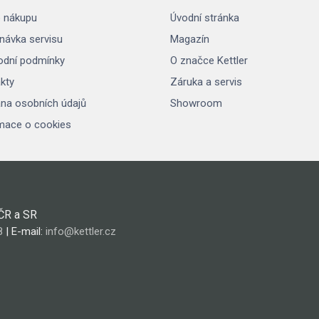
 nákupu
Úvodní stránka
návka servisu
Magazín
dní podmínky
O značce Kettler
kty
Záruka a servis
na osobních údajů
Showroom
mace o cookies
 ČR a SR
8
| E-mail:
info@kettler.cz