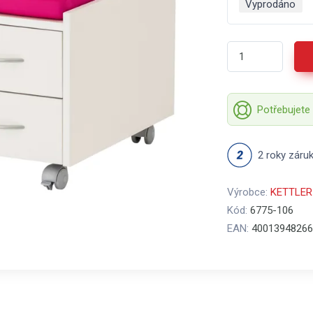
Vyprodáno
Potřebujete
2 roky záru
Výrobce:
KETTLER
Kód:
6775-106
EAN:
40013948266