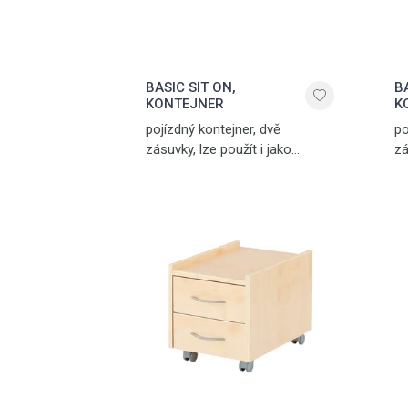
BASIC SIT ON,
BA
KONTEJNER
K
pojízdný kontejner, dvě
po
zásuvky, lze použít i jako
zá
stoličku, javor, vyroben
st
v Německu
v