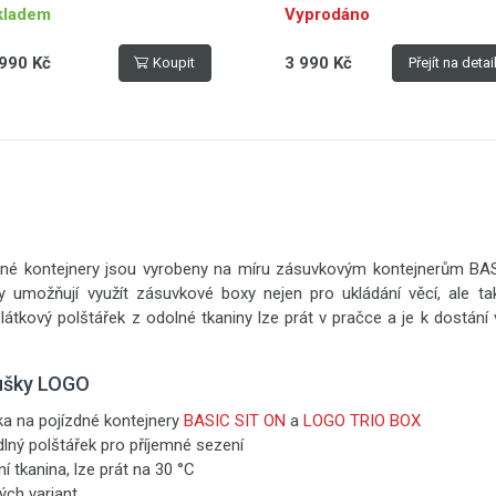
kladem
Vyprodáno
990 Kč
3 990 Kč
Koupit
Přejít na detai
dné kontejnery jsou vyrobeny na míru zásuvkovým kontejnerům B
umožňují využít zásuvkové boxy nejen pro ukládání věcí, ale tak
í látkový polštářek z odolné tkaniny lze prát v pračce a je k dostá
ušky LOGO
ka na pojízdné kontejnery
BASIC SIT ON
a
LOGO TRIO BOX
lný polštářek pro příjemné sezení
ní tkanina, lze prát na 30 °C
ch variant