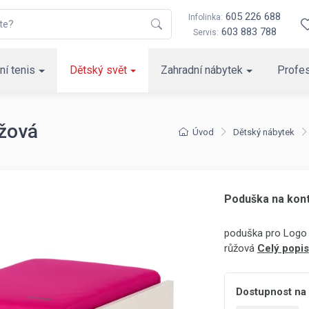
605 226 688
Infolinka:
603 883 788
Servis:
ní tenis
Dětský svět
Zahradní nábytek
Profes
ůžová
Úvod
Dětský nábytek
Poduška na kont
poduška pro Logo T
růžová
Celý popis
Dostupnost na