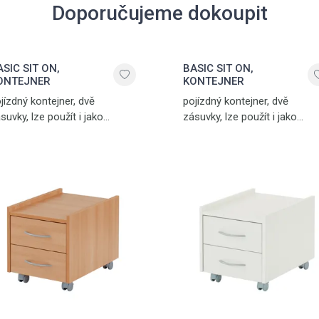
Doporučujeme dokoupit
SIC SIT ON,
BASIC SIT ON,
ONTEJNER
KONTEJNER
jízdný kontejner, dvě
pojízdný kontejner, dvě
suvky, lze použít i jako
zásuvky, lze použít i jako
oličku, buk, vyroben
stoličku, bílá, vyroben
 Německu
v Německu