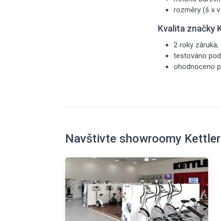
rozměry (š x v 
Kvalita značky
2 roky záruka,
testováno pod
ohodnoceno pr
Navštivte showroomy Kettler