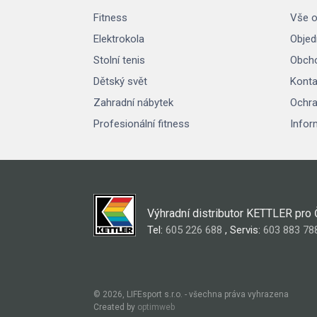
Fitness
Vše o
Elektrokola
Objed
Stolní tenis
Obcho
Dětský svět
Konta
Zahradní nábytek
Ochra
Profesionální fitness
Infor
Výhradní distributor KETTLER pro
Tel:
605 226 688
, Servis:
603 883 78
© 2026, LIFEsport s.r.o. - všechna práva vyhrazena
Created by
optimweb