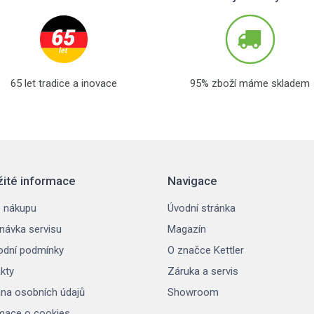
65 let tradice a inovace
95% zboží máme skladem
žité informace
Navigace
 nákupu
Úvodní stránka
návka servisu
Magazín
dní podmínky
O značce Kettler
kty
Záruka a servis
na osobních údajů
Showroom
mace o cookies