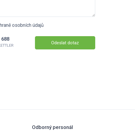
hraně osobních údajů
 688
Odeslat dotaz
 KETTLER
Odborný personál