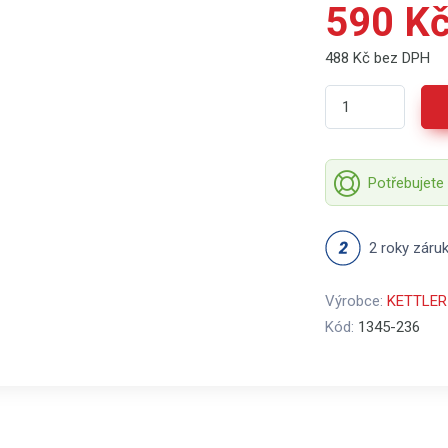
590 K
488 Kč bez DPH
Potřebujete
2 roky záru
Výrobce:
KETTLER
Kód:
1345-236