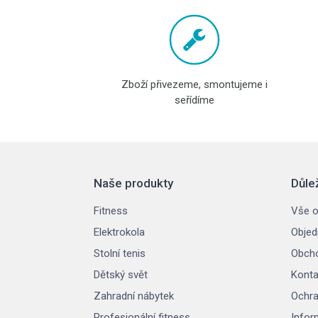
Zboží přivezeme, smontujeme i
seřídíme
Naše produkty
Důle
Fitness
Vše o
Elektrokola
Objed
Stolní tenis
Obcho
Dětský svět
Konta
Zahradní nábytek
Ochra
Profesionální fitness
Infor