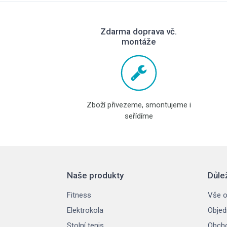
Zdarma doprava vč.
montáže
Zboží přivezeme, smontujeme i
seřídíme
Naše produkty
Důle
Fitness
Vše o
Elektrokola
Objed
Stolní tenis
Obcho