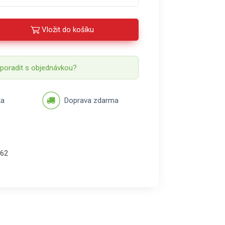
Vložit do košíku
 poradit s objednávkou?
ka
Doprava zdarma
62