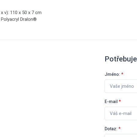
 x v): 110 x 50 x 7 cm
 Polyacryl Dralon®
Potřebuje
Jméno:
*
E-mail
*
Dotaz:
*