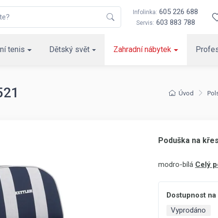
605 226 688
Infolinka:
603 883 788
Servis:
ní tenis
Dětský svět
Zahradní nábytek
Profes
521
Úvod
Pol
Poduška na křes
modro-bílá
Celý p
Dostupnost na
Vyprodáno