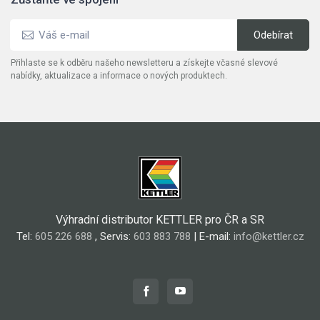
Přihlaste se k odběru našeho newsletteru a získejte včasné slevové
nabídky, aktualizace a informace o nových produktech.
Výhradní distributor KETTLER pro ČR a SR
Tel:
605 226 688
, Servis:
603 883 788
| E-mail:
info@kettler.cz