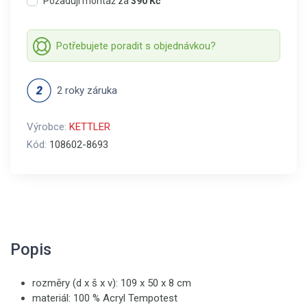
Požaduji montáž za
390 Kč
Potřebujete poradit s objednávkou?
2 roky záruka
Výrobce:
KETTLER
Kód:
108602-8693
Popis
rozměry (d x š x v): 109 x 50 x 8 cm
materiál: 100 % Acryl Tempotest