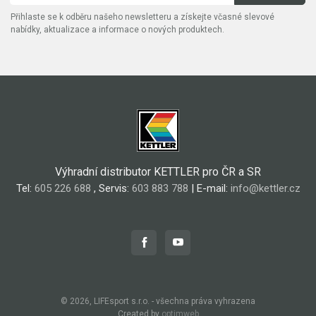
Přihlaste se k odběru našeho newsletteru a získejte včasné slevové
nabídky, aktualizace a informace o nových produktech.
Výhradní distributor KETTLER pro ČR a SR
Tel:
605 226 688
, Servis:
603 883 788
| E-mail:
info@kettler.cz
© 2026, LIFEsport s.r.o. - všechna práva vyhrazena
Created by
optimweb