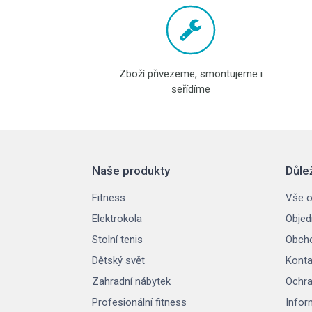
Zboží přivezeme, smontujeme i
seřídíme
Naše produkty
Důle
Fitness
Vše o
Elektrokola
Objed
Stolní tenis
Obcho
Dětský svět
Konta
Zahradní nábytek
Ochra
Profesionální fitness
Infor