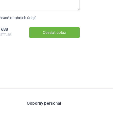
hraně osobních údajů
 688
Odeslat dotaz
 KETTLER
Odborný personál