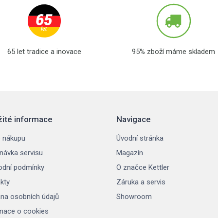
65 let tradice a inovace
95% zboží máme skladem
žité informace
Navigace
 nákupu
Úvodní stránka
návka servisu
Magazín
dní podmínky
O značce Kettler
kty
Záruka a servis
na osobních údajů
Showroom
mace o cookies