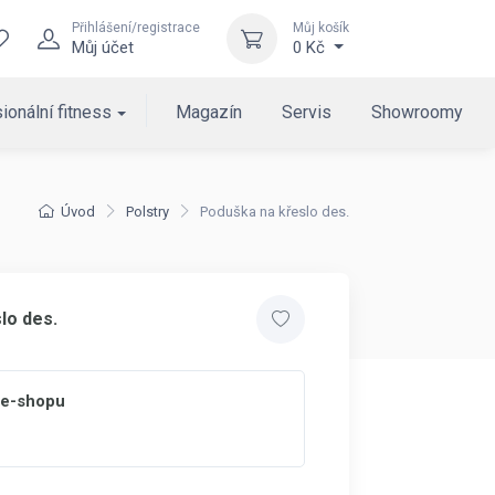
Přihlášení/registrace
Můj košík
Můj účet
0 Kč
ionální fitness
Magazín
Servis
Showroomy
Úvod
Polstry
Poduška na křeslo des.
lo des.
 e-shopu