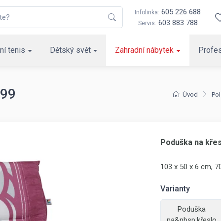
605 226 688
Infolinka:
603 883 788
Servis:
ní tenis
Dětský svět
Zahradní nábytek
Profes
899
Úvod
Pol
Poduška na křes
103 x 50 x 6 cm, 7
Varianty
Poduška
na&nbsp;křeslo