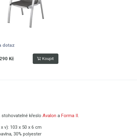
a dotaz
290 Kč
Koupit
 stohovatelné křeslo
Avalon
a
Forma II
.
 x v): 103 x 50 x 6 cm
bavlna, 30% polyester