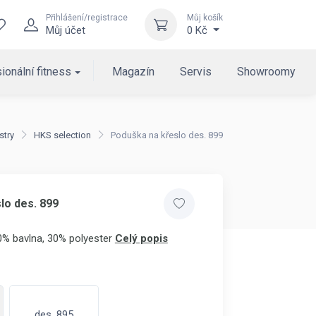
Přihlášení/registrace
Můj košík
Můj účet
0 Kč
ionální fitness
Magazín
Servis
Showroomy
stry
HKS selection
Poduška na křeslo des. 899
lo des. 899
0% bavlna, 30% polyester
Celý popis
des. 895