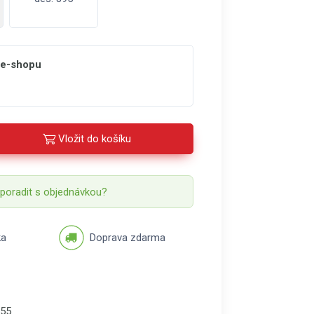
 e-shopu
Vložit do košíku
 poradit s objednávkou?
ka
Doprava zdarma
55