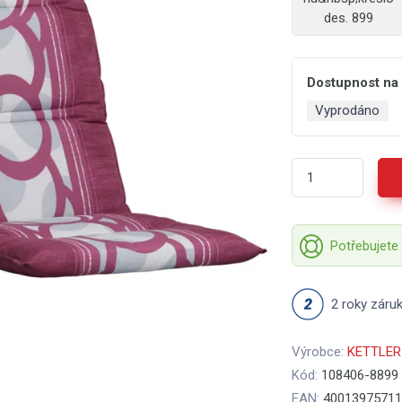
des. 899
Dostupnost na
Vyprodáno
Potřebujete
2 roky záru
Výrobce:
KETTLER
Kód:
108406-8899
EAN:
40013975711