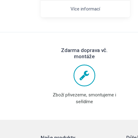
Více informací
Zdarma doprava vč.
montáže
Zboží přivezeme, smontujeme i
seřídíme
Naše produkty
Důle