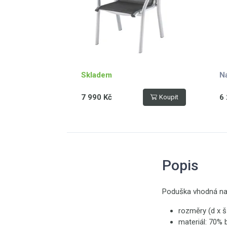
Skladem
N
7 990 Kč
6 
Koupit
Popis
Poduška vhodná na
rozměry (d x š
materiál: 70% 