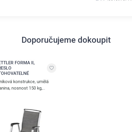
Doporučujeme dokoupit
ETTLER FORMA II,
ŘESLO
TOHOVATELNÉ
iníková konstrukce, umělá
anina, nosnost 150 kg,
otnost 5 kg, stříbrná - grafit