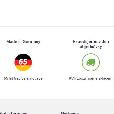
Made in Germany
Expedujeme v den
objednávky
65 let tradice a inovace
95% zboží máme skladem
žité informace
Navigace