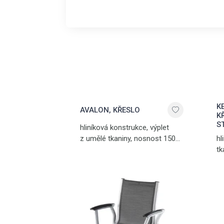
K
AVALON, KŘESLO
K
S
hliníková konstrukce, výplet
z umělé tkaniny, nosnost 150
hl
kg, hmotnost 6,3 kg, stříbrná -
tk
grafit
hm