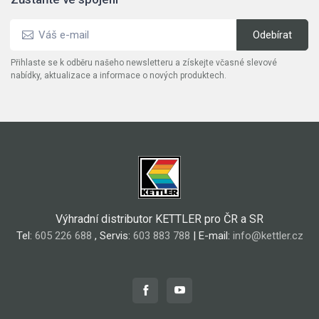
Přihlaste se k odběru našeho newsletteru a získejte včasné slevové
nabídky, aktualizace a informace o nových produktech.
Výhradní distributor KETTLER pro ČR a SR
Tel:
605 226 688
, Servis:
603 883 788
| E-mail:
info@kettler.cz