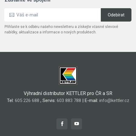
Přihlaste se k odběru našeho newsletteru a získejte včasné slevové
nabídky, aktualizace a informace o nových produktech.
Výhradní distributor KETTLER pro ČR a SR
Tel:
605 226 688
, Servis:
603 883 788
| E-mail:
info@kettler.cz