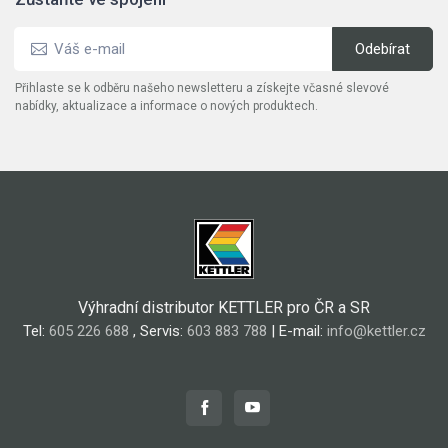
Přihlaste se k odběru našeho newsletteru a získejte včasné slevové
nabídky, aktualizace a informace o nových produktech.
Výhradní distributor KETTLER pro ČR a SR
Tel:
605 226 688
, Servis:
603 883 788
| E-mail:
info@kettler.cz