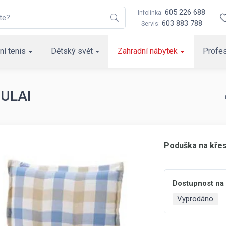
605 226 688
Infolinka:
603 883 788
Servis:
ní tenis
Dětský svět
Zahradní nábytek
Profes
SULAI
Poduška na křes
Dostupnost na
Vyprodáno