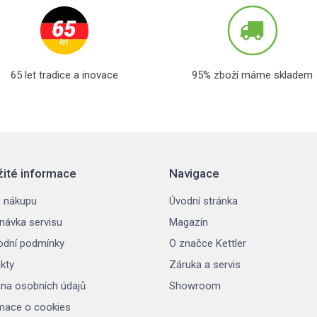
65 let tradice a inovace
95% zboží máme skladem
žité informace
Navigace
 nákupu
Úvodní stránka
návka servisu
Magazín
dní podmínky
O značce Kettler
kty
Záruka a servis
na osobních údajů
Showroom
mace o cookies