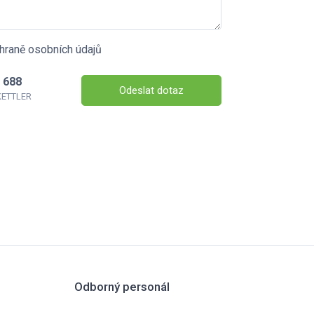
hraně osobních údajů
 688
Odeslat dotaz
 KETTLER
Odborný personál