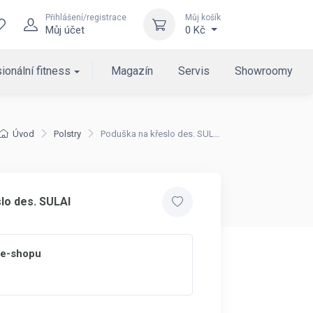
Přihlášení/registrace
Můj košík
Můj účet
0 Kč
ionální fitness
Magazín
Servis
Showroomy
Úvod
Polstry
Poduška na křeslo des. SULAI
lo des. SULAI
 e-shopu