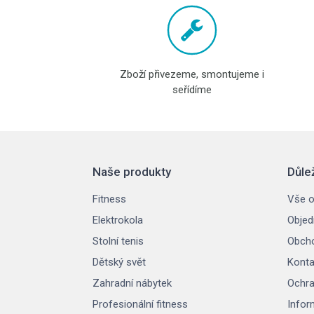
Zboží přivezeme, smontujeme i
seřídíme
Naše produkty
Důle
Fitness
Vše o
Elektrokola
Objed
Stolní tenis
Obcho
Dětský svět
Konta
Zahradní nábytek
Ochra
Profesionální fitness
Infor