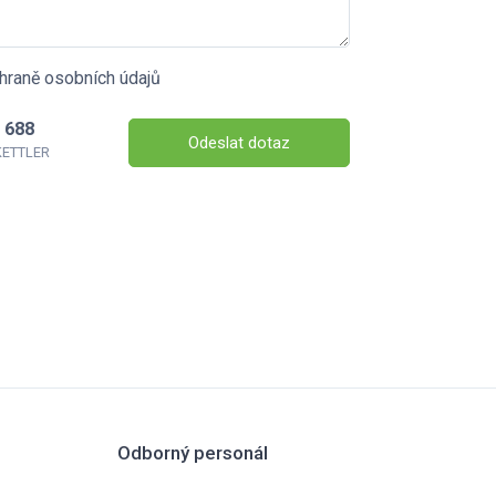
hraně osobních údajů
 688
Odeslat dotaz
 KETTLER
Odborný personál