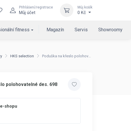
Přihlášení/registrace
Můj košík
Můj účet
0 Kč
ionální fitness
Magazín
Servis
Showroomy
ry
HKS selection
Poduška na křeslo polohovatelné des. 698
lo polohovatelné des. 698
 e-shopu