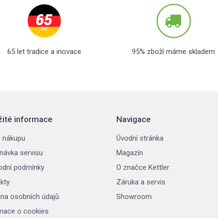
65 let tradice a inovace
95% zboží máme skladem
žité informace
Navigace
 nákupu
Úvodní stránka
návka servisu
Magazín
dní podmínky
O značce Kettler
kty
Záruka a servis
na osobních údajů
Showroom
mace o cookies