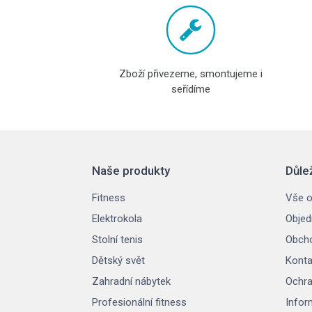
Zboží přivezeme, smontujeme i
seřídíme
Naše produkty
Důle
Fitness
Vše o
Elektrokola
Objed
Stolní tenis
Obcho
Dětský svět
Konta
Zahradní nábytek
Ochra
Profesionální fitness
Infor