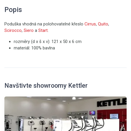
Popis
Poduška vhodná na polohovatelné křeslo
Cirrus
,
Quito
,
Scirocco
,
Siero
a
Start
.
rozměry (d x š x v): 121 x 50 x 6 cm
materiál: 100% bavlna
Navštivte showroomy Kettler