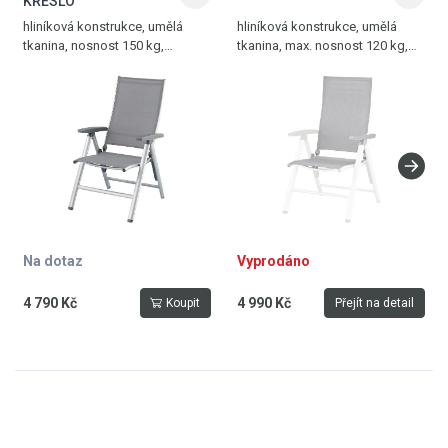
KŘESLO
hliníková konstrukce, umělá
hliníková konstrukce, umělá
tkanina, nosnost 150 kg,
tkanina, max. nosnost 120 kg,
hmotnost 5 kg, stříbrná -
hmotnost 5,2 kg, bílá - šedá
antracitově šedá
Na dotaz
Vyprodáno
4 790 Kč
4 990 Kč
Koupit
Přejít na detail