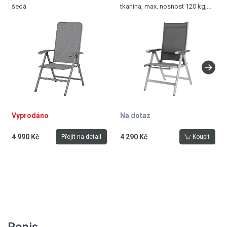
šedá
tkanina, max. nosnost 120 kg,
hmotnost 4,8 kg, stříbrná -
antracit
Vyprodáno
Na dotaz
4 990 Kč
4 290 Kč
Přejít na detail
Koupit