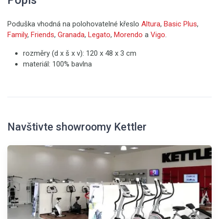
Popis
Poduška vhodná na polohovatelné křeslo
Altura
,
Basic Plus
,
Family
,
Friends
,
Granada
,
Legato
,
Morendo
a
Vigo
.
rozměry (d x š x v): 120 x 48 x 3 cm
materiál: 100% bavlna
Navštivte showroomy Kettler