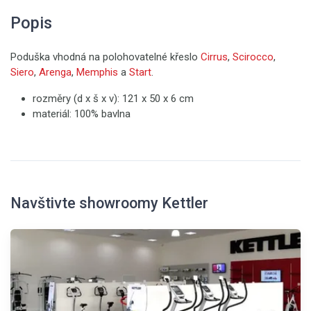
Popis
Poduška vhodná na polohovatelné křeslo
Cirrus
,
Scirocco
,
Siero
,
Arenga
,
Memphis
a
Start
.
rozměry (d x š x v): 121 x 50 x 6 cm
materiál: 100% bavlna
Navštivte showroomy Kettler