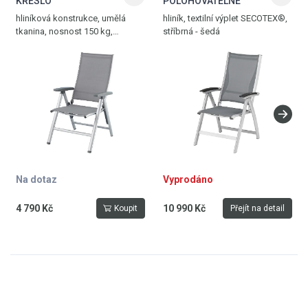
KŘESLO
POLOHOVATELNÉ
hliníková konstrukce, umělá
hliník, textilní výplet SECOTEX®,
tkanina, nosnost 150 kg,
stříbrná - šedá
hmotnost 5 kg, stříbrná -
antracitově šedá
Na dotaz
Vyprodáno
4 790 Kč
10 990 Kč
Koupit
Přejít na detail