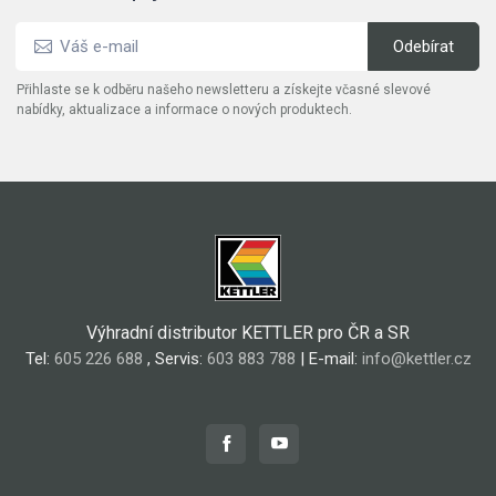
Přihlaste se k odběru našeho newsletteru a získejte včasné slevové
nabídky, aktualizace a informace o nových produktech.
Výhradní distributor KETTLER pro ČR a SR
Tel:
605 226 688
, Servis:
603 883 788
| E-mail:
info@kettler.cz