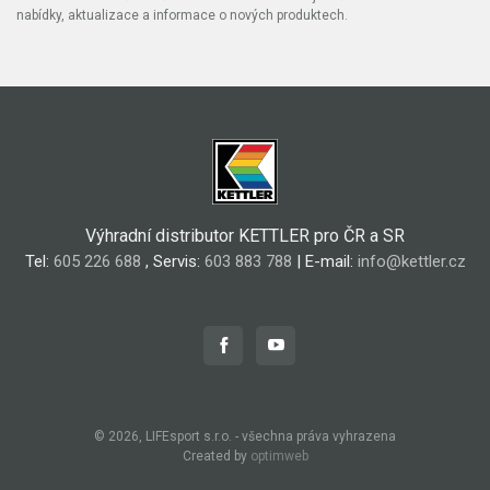
nabídky, aktualizace a informace o nových produktech.
Výhradní distributor KETTLER pro ČR a SR
Tel:
605 226 688
, Servis:
603 883 788
| E-mail:
info@kettler.cz
© 2026, LIFEsport s.r.o. - všechna práva vyhrazena
Created by
optimweb