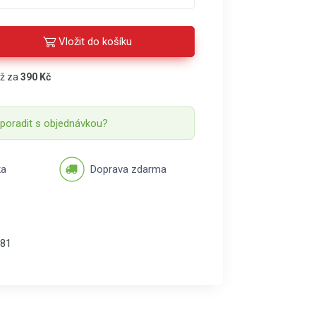
Vložit do košíku
áž za
390 Kč
 poradit s objednávkou?
ka
Doprava zdarma
81