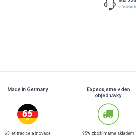
605 226
Infolinka
Made in Germany
Expedujeme v den
objednávky
65 let tradice a inovace
95% zboží máme skladem