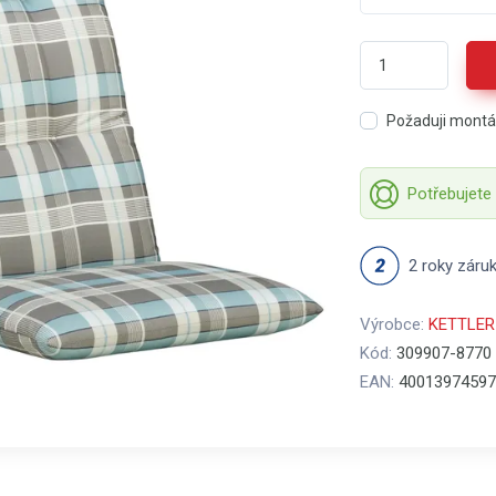
Požaduji mont
Potřebujete
2 roky záru
Výrobce:
KETTLER
Kód:
309907-8770
EAN:
40013974597