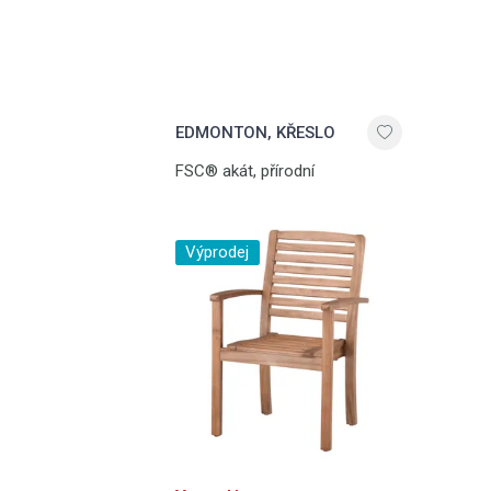
EDMONTON, KŘESLO
FSC® akát, přírodní
Výprodej