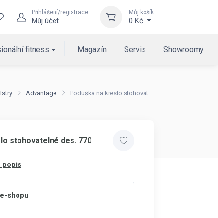
Přihlášení/registrace
Můj košík
Můj účet
0 Kč
ionální fitness
Magazín
Servis
Showroomy
lstry
Advantage
Poduška na křeslo stohovatelné des. 770
lo stohovatelné des. 770
 popis
 e-shopu