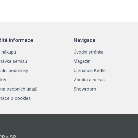
žité informace
Navigace
 nákupu
Úvodní stránka
návka servisu
Magazín
dní podmínky
O značce Kettler
kty
Záruka a servis
na osobních údajů
Showroom
mace o cookies
 ČR a SR