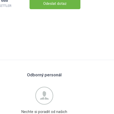
 688
Odeslat dotaz
 KETTLER
Odborný personál
Nechte si poradit od našich