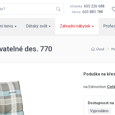
605 226 688
Infolinka:
603 883 788
Servis:
ní tenis
Dětský svět
Zahradní nábytek
Profes
vatelné des. 770
Úvod
Po
Poduška na křes
na Edmonton
Celý
Dostupnost na
Vyprodáno