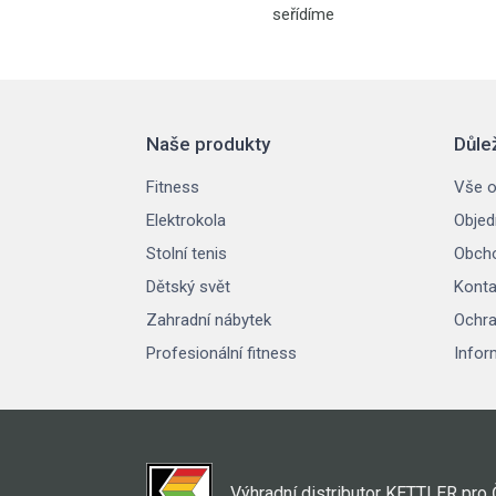
seřídíme
Naše produkty
Důle
Fitness
Vše o
Elektrokola
Objed
Stolní tenis
Obcho
Dětský svět
Konta
Zahradní nábytek
Ochra
Profesionální fitness
Infor
Výhradní distributor KETTLER pro