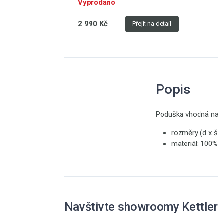
Vyprodáno
2 990 Kč
Přejít na detail
Popis
Poduška vhodná na
rozměry (d x š
materiál: 100%
Navštivte showroomy Kettler