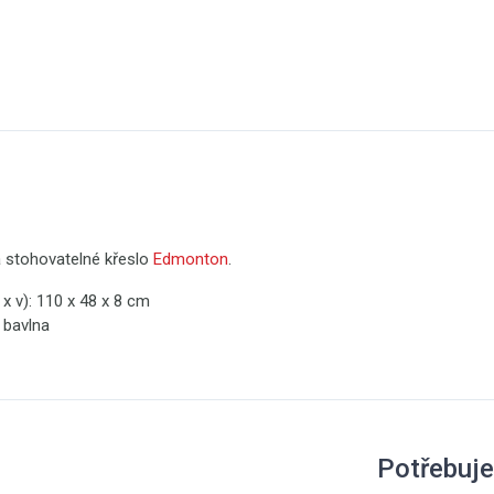
 stohovatelné křeslo
Edmonton
.
 x v): 110 x 48 x 8 cm
 bavlna
Potřebuje