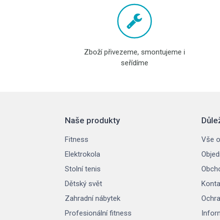
Zboží přivezeme, smontujeme i
seřídíme
Naše produkty
Důle
Fitness
Vše o
Elektrokola
Objed
Stolní tenis
Obcho
Dětský svět
Konta
Zahradní nábytek
Ochra
Profesionální fitness
Infor