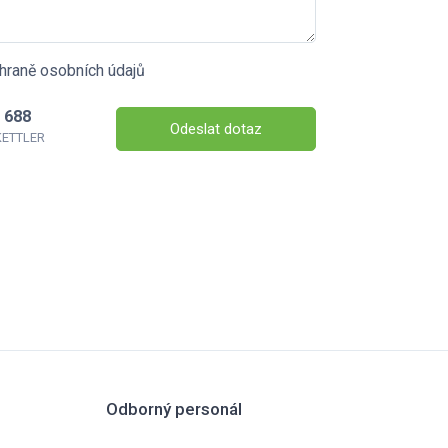
hraně osobních údajů
 688
Odeslat dotaz
 KETTLER
Odborný personál