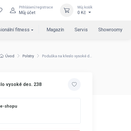
Přihlášení/registrace
Můj košík
Můj účet
0 Kč
ionální fitness
Magazín
Servis
Showroomy
Úvod
Polstry
Poduška na křeslo vysoké des. 238
lo vysoké des. 238
 e-shopu