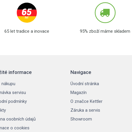
65 let tradice a inovace
95% zboží máme skladem
žité informace
Navigace
 nákupu
Úvodní stránka
návka servisu
Magazín
dní podmínky
O značce Kettler
kty
Záruka a servis
na osobních údajů
Showroom
mace o cookies