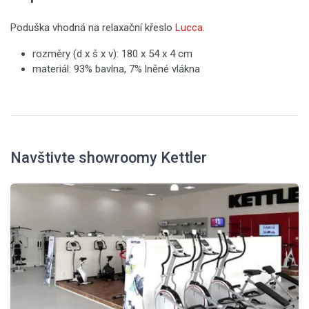
Poduška vhodná na relaxační křeslo
Lucca
.
rozměry (d x š x v): 180 x 54 x 4 cm
materiál: 93% bavlna, 7% lněné vlákna
Navštivte showroomy Kettler