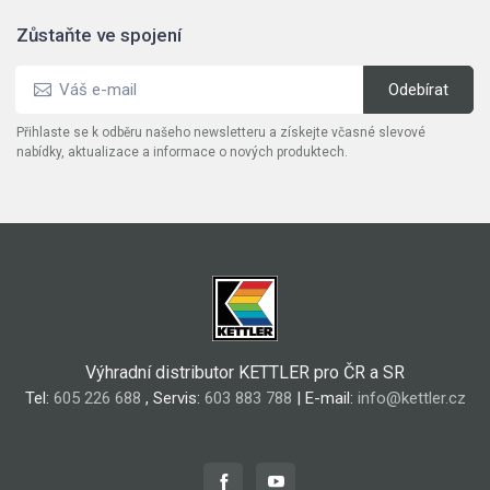
Zůstaňte ve spojení
Přihlaste se k odběru našeho newsletteru a získejte včasné slevové
nabídky, aktualizace a informace o nových produktech.
Výhradní distributor KETTLER pro ČR a SR
Tel:
605 226 688
, Servis:
603 883 788
| E-mail:
info@kettler.cz