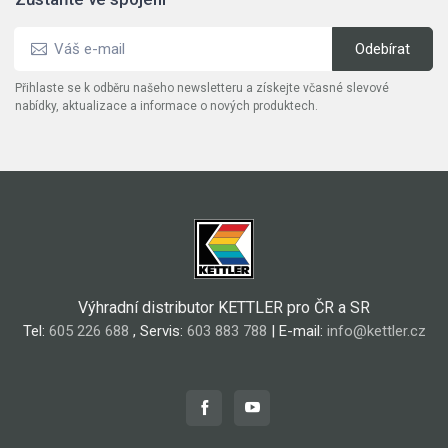
Přihlaste se k odběru našeho newsletteru a získejte včasné slevové
nabídky, aktualizace a informace o nových produktech.
Výhradní distributor KETTLER pro ČR a SR
Tel:
605 226 688
, Servis:
603 883 788
| E-mail:
info@kettler.cz