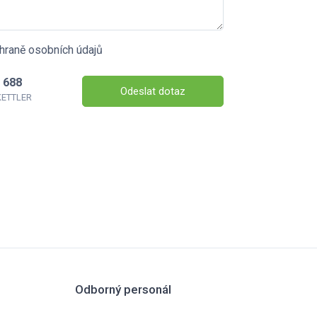
hraně osobních údajů
 688
Odeslat dotaz
 KETTLER
Odborný personál