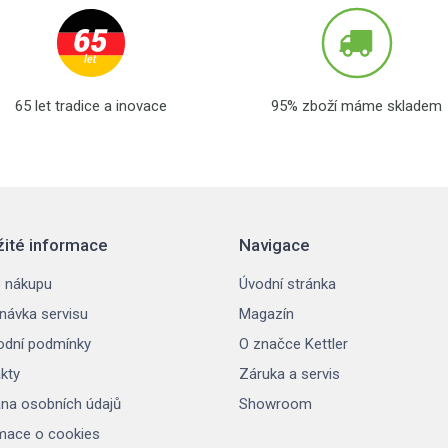
65 let tradice a inovace
95% zboží máme skladem
žité informace
Navigace
 nákupu
Úvodní stránka
návka servisu
Magazín
dní podmínky
O značce Kettler
kty
Záruka a servis
na osobních údajů
Showroom
mace o cookies