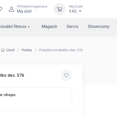
Přihlášení/registrace
Můj košík
Můj účet
0 Kč
ionální fitness
Magazín
Servis
Showroomy
Úvod
Polstry
Poduška na lehátko des. 576
tko des. 576
 e-shopu