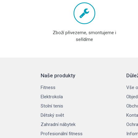
Zboží přivezeme, smontujeme i
seřídíme
Naše produkty
Důle
Fitness
Vše o
Elektrokola
Objed
Stolní tenis
Obcho
Dětský svět
Konta
Zahradní nábytek
Ochra
Profesionální fitness
Infor