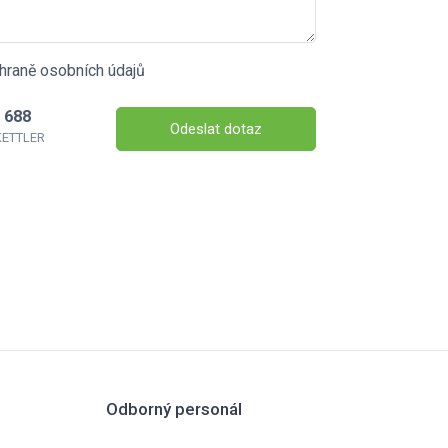
hraně osobních údajů
 688
Odeslat dotaz
 KETTLER
Odborný personál