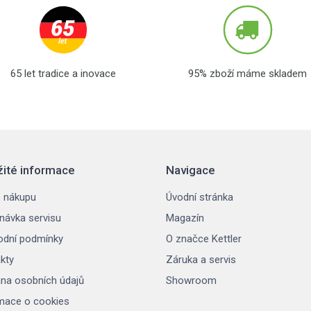
65 let tradice a inovace
95% zboží máme skladem
žité informace
Navigace
 nákupu
Úvodní stránka
návka servisu
Magazín
dní podmínky
O značce Kettler
kty
Záruka a servis
na osobních údajů
Showroom
mace o cookies