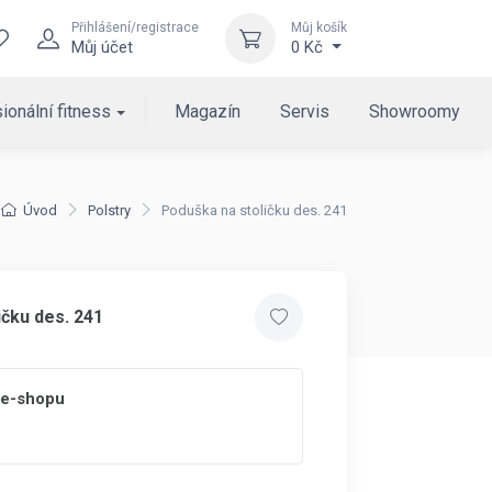
Přihlášení/registrace
Můj košík
Můj účet
0 Kč
ionální fitness
Magazín
Servis
Showroomy
Úvod
Polstry
Poduška na stoličku des. 241
ičku des. 241
 e-shopu