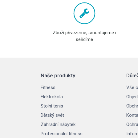
Zboží přivezeme, smontujeme i
seřídíme
Naše produkty
Důle
Fitness
Vše o
Elektrokola
Objed
Stolní tenis
Obcho
Dětský svět
Konta
Zahradní nábytek
Ochra
Profesionální fitness
Infor