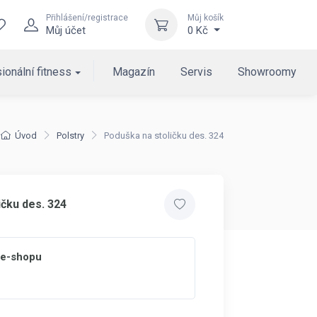
Přihlášení/registrace
Můj košík
Můj účet
0 Kč
ionální fitness
Magazín
Servis
Showroomy
Úvod
Polstry
Poduška na stoličku des. 324
ičku des. 324
 e-shopu