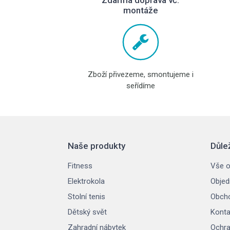
Zdarma doprava vč.
montáže
Zboží přivezeme, smontujeme i
seřídíme
Naše produkty
Důle
Fitness
Vše o
Elektrokola
Objed
Stolní tenis
Obcho
Dětský svět
Konta
Zahradní nábytek
Ochra