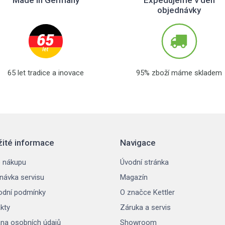
Made in Germany
Expedujeme v den
objednávky
65 let tradice a inovace
95% zboží máme skladem
žité informace
Navigace
 nákupu
Úvodní stránka
návka servisu
Magazín
dní podmínky
O značce Kettler
kty
Záruka a servis
na osobních údajů
Showroom