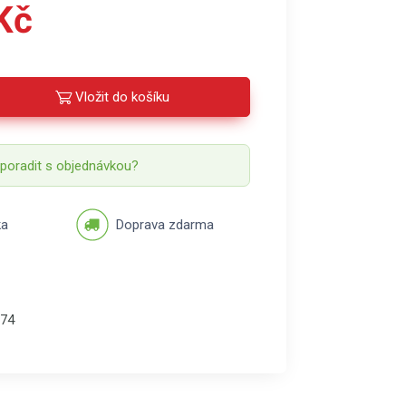
Kč
Vložit do košíku
 poradit s objednávkou?
ka
Doprava zdarma
74