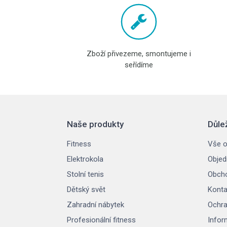
Zboží přivezeme, smontujeme i
seřídíme
Naše produkty
Důle
Fitness
Vše o
Elektrokola
Objed
Stolní tenis
Obcho
Dětský svět
Konta
Zahradní nábytek
Ochra
Profesionální fitness
Infor