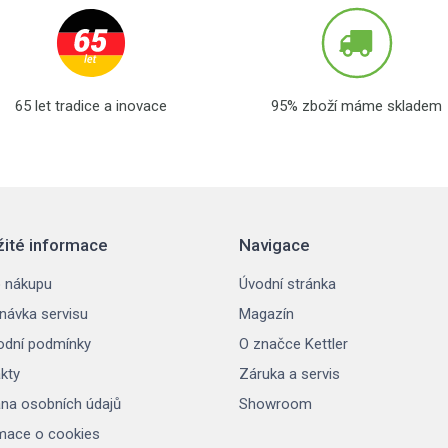
65 let tradice a inovace
95% zboží máme skladem
žité informace
Navigace
 nákupu
Úvodní stránka
návka servisu
Magazín
dní podmínky
O značce Kettler
kty
Záruka a servis
na osobních údajů
Showroom
mace o cookies