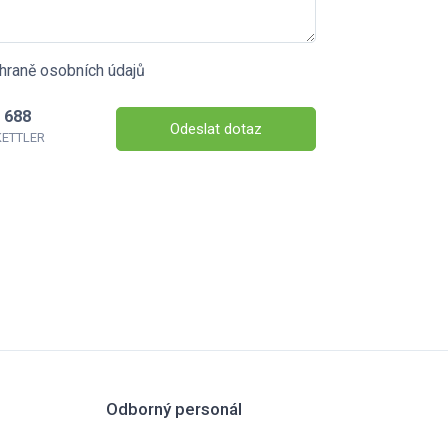
hraně osobních údajů
 688
Odeslat dotaz
 KETTLER
Odborný personál