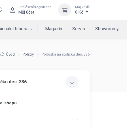
Přihlášení/registrace
Můj košík
Můj účet
0 Kč
ionální fitness
Magazín
Servis
Showroomy
Úvod
Polstry
Poduška na stoličku des. 336
ičku des. 336
 e-shopu