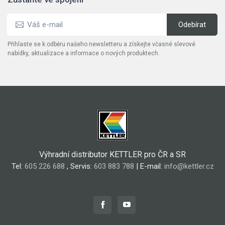
Přihlaste se k odběru našeho newsletteru a získejte včasné slevové
nabídky, aktualizace a informace o nových produktech.
Výhradní distributor KETTLER pro ČR a SR
Tel:
605 226 688
, Servis:
603 883 788
| E-mail:
info@kettler.cz