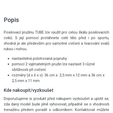
Popis
Posilovací pružinu TUBE lze využít pro celou škálu posilovacích
cviků. S její pomocí protáhnete celé tělo před i po sportu,
vhodná je ale především pro samotné cvičení a tvarování svalů
rukou i nohou.
nastavitelná polstrovaná popruhy
pomocí 2 vyjímatelných pružin lze nastavit 3 různé
obtížnosti při cvičení
rozměry (d x š x v): 36 cm x 2,5 mm x 12 mm a 36 cm x
2,5 mm x 11 mm
Kde nakoupit/vyzkoušet
Doporučujeme si produkt před nákupem vyzkoušet a ujistit se,
zda daný model bude plně vyhovovat, případně se o vhodnosti
trenažéru předem poradit s odborníkem. Kontaktovat můžete