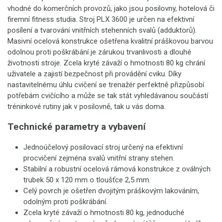
vhodné do komerčních provozů, jako jsou posilovny, hotelová či
firemní fitness studia. Stroj PLX 3600 je určen na efektivní
posílení a tvarování vnitřních stehenních svalů (adduktorů).
Masivní ocelová konstrukce ošetřena kvalitní práškovou barvou
odolnou proti poškrábání je zárukou trvanlivosti a dlouhé
životnosti stroje. Zcela kryté závaží o hmotnosti 80 kg chrání
uživatele a zajistí bezpečnost při provádění cviku. Díky
nastavitelnému úhlu cvičení se trenažér perfektně přizpůsobí
potřebám cvičícího a může se tak stát vyhledávanou součástí
tréninkové rutiny jak v posilovně, tak u vás doma.
Technické parametry a vybavení
Jednoúčelový posilovací stroj určený na efektivní
procvičení zejména svalů vnitřní strany stehen.
Stabilní a robustní ocelová rámová konstrukce z oválných
trubek 50 x 120 mm o tloušťce 2,5 mm.
Celý povrch je ošetřen dvojitým práškovým lakováním,
odolným proti poškrábání.
Zcela kryté závaží o hmotnosti 80 kg, jednoduché