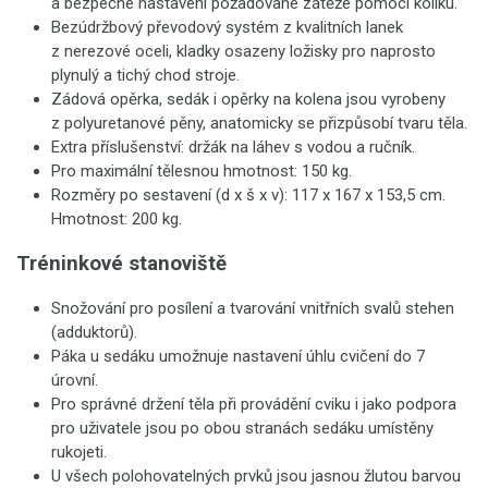
a bezpečné nastavení požadované zátěže pomocí kolíku.
Bezúdržbový převodový systém z kvalitních lanek
z nerezové oceli, kladky osazeny ložisky pro naprosto
plynulý a tichý chod stroje.
Zádová opěrka, sedák i opěrky na kolena jsou vyrobeny
z polyuretanové pěny, anatomicky se přizpůsobí tvaru těla.
Extra příslušenství: držák na láhev s vodou a ručník.
Pro maximální tělesnou hmotnost: 150 kg.
Rozměry po sestavení (d x š x v): 117 x 167 x 153,5 cm.
Hmotnost: 200 kg.
Tréninkové stanoviště
Snožování pro posílení a tvarování vnitřních svalů stehen
(adduktorů).
Páka u sedáku umožnuje nastavení úhlu cvičení do 7
úrovní.
Pro správné držení těla při provádění cviku i jako podpora
pro uživatele jsou po obou stranách sedáku umístěny
rukojeti.
U všech polohovatelných prvků jsou jasnou žlutou barvou