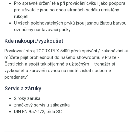
Pro správné držení těla při provádění cviku i jako podpora
pro uživatele jsou po obou stranách sedáku umístěny
rukojeti.
U všech polohovatelných prvků jsou jasnou žlutou barvou
označeny nastavovací páčky.
Kde nakoupit/vyzkoušet
Posilovací stroj TOORX PLX 5400 předkopávání / zakopávání si
můžete přijít prohlédnout do našeho showroomu v Praze -
Čestlicích a spojit tak příjemné s užitečným – trenažér si
vyzkoušet a zároveň rovnou na místě získat i odborné
poradenství.
Servis a záruky
2 roky záruka
značkový servis u zákazníka
DIN EN 957-1/2, třída SC