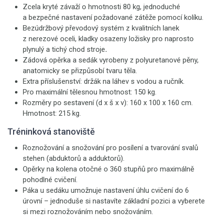
Zcela kryté závaží o hmotnosti 80 kg, jednoduché
a bezpečné nastavení požadované zátěže pomocí kolíku.
Bezúdržbový převodový systém z kvalitních lanek
z nerezové oceli,
kladky osazeny ložisky pro naprosto
plynulý a tichý chod stroje
.
Zádová opěrka a sedák vyrobeny z polyuretanové pěny,
anatomicky se přizpůsobí tvaru těla.
Extra příslušenství: držák na láhev s vodou a ručník.
Pro maximální tělesnou hmotnost: 150 kg.
Rozměry po sestavení (d x š x v): 160 x 100 x 160 cm.
Hmotnost: 215 kg.
Tréninková stanoviště
Roznožování a snožování pro posílení a tvarování svalů
stehen (abduktorů a adduktorů).
Opěrky na kolena otočné o 360 stupňů pro maximálně
pohodlné cvičení.
Páka u sedáku umožnuje nastavení úhlu cvičení do 6
úrovní – jednoduše si nastavíte základní pozici a vyberete
si mezi roznožováním nebo snožováním.