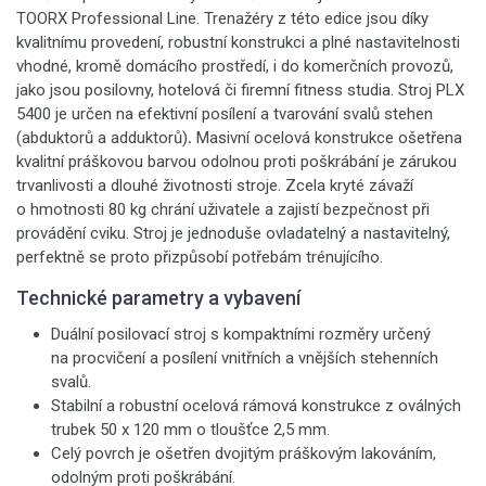
TOORX Professional Line. Trenažéry z této edice jsou díky
kvalitnímu provedení, robustní konstrukci a plné nastavitelnosti
vhodné, kromě domácího prostředí, i do komerčních provozů,
jako jsou posilovny, hotelová či firemní fitness studia. Stroj PLX
5400 je určen na efektivní posílení a tvarování svalů stehen
(abduktorů a adduktorů)
.
Masivní ocelová konstrukce ošetřena
kvalitní práškovou barvou odolnou proti poškrábání je zárukou
trvanlivosti a dlouhé životnosti stroje. Zcela kryté závaží
o hmotnosti 80 kg chrání uživatele a zajistí bezpečnost při
provádění cviku. Stroj je jednoduše ovladatelný a nastavitelný,
perfektně se proto přizpůsobí potřebám trénujícího.
Technické parametry a vybavení
Duální posilovací stroj s kompaktními rozměry určený
na procvičení a posílení vnitřních a vnějších stehenních
svalů.
Stabilní a robustní ocelová rámová konstrukce z oválných
trubek 50 x 120 mm o tloušťce 2,5 mm.
Celý povrch je ošetřen dvojitým práškovým lakováním,
odolným proti poškrábání.