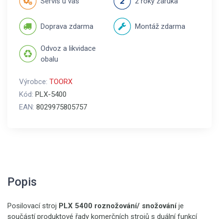
Servis u vás
2 roky záruka
Doprava zdarma
Montáž zdarma
Odvoz a likvidace
obalu
Výrobce:
TOORX
Kód:
PLX-5400
EAN:
8029975805757
Popis
Posilovací stroj
PLX 5400
roznožování/ snožování
je
součástí produktové
řady komerčních strojů s duální funkcí