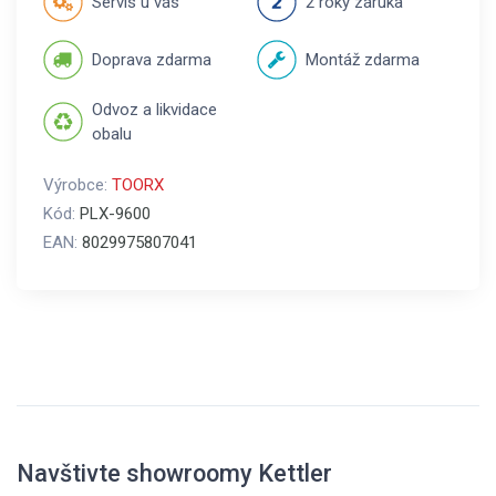
Servis u vás
2 roky záruka
Doprava zdarma
Montáž zdarma
Odvoz a likvidace
obalu
Výrobce:
TOORX
Kód:
PLX-9600
EAN:
8029975807041
Navštivte showroomy Kettler