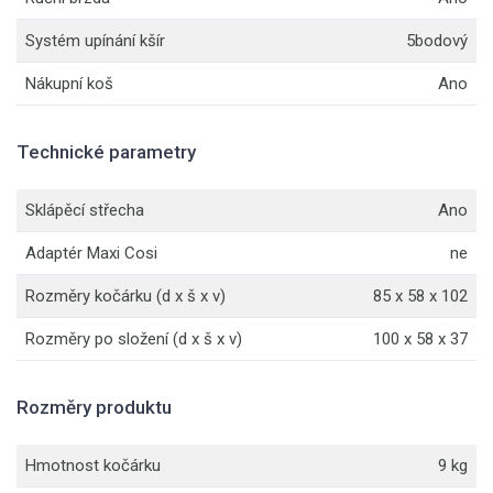
Systém upínání kšír
5bodový
Nákupní koš
Ano
Technické parametry
Sklápěcí střecha
Ano
Adaptér Maxi Cosi
ne
Rozměry kočárku (d x š x v)
85 x 58 x 102
Rozměry po složení (d x š x v)
100 x 58 x 37
Rozměry produktu
Hmotnost kočárku
9 kg