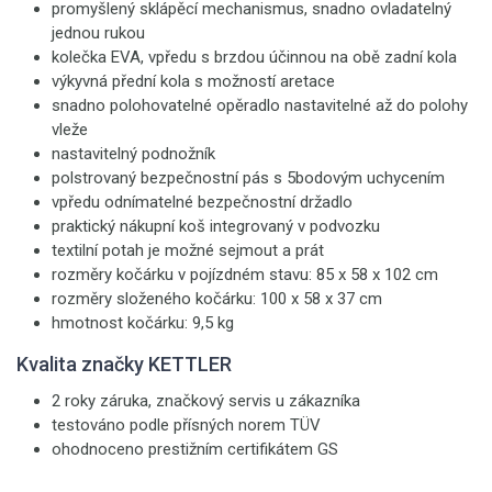
promyšlený sklápěcí mechanismus, snadno ovladatelný
jednou rukou
kolečka EVA, vpředu s brzdou účinnou na obě zadní kola
výkyvná přední kola s možností aretace
snadno polohovatelné opěradlo nastavitelné až do polohy
vleže
nastavitelný podnožník
polstrovaný bezpečnostní pás s 5bodovým uchycením
vpředu odnímatelné bezpečnostní držadlo
praktický nákupní koš integrovaný v podvozku
textilní potah je možné sejmout a prát
rozměry kočárku v pojízdném stavu: 85 x 58 x 102 cm
rozměry složeného kočárku: 100 x 58 x 37 cm
hmotnost kočárku: 9,5 kg
Kvalita značky KETTLER
2 roky záruka, značkový servis u zákazníka
testováno podle přísných norem TÜV
ohodnoceno prestižním certifikátem GS