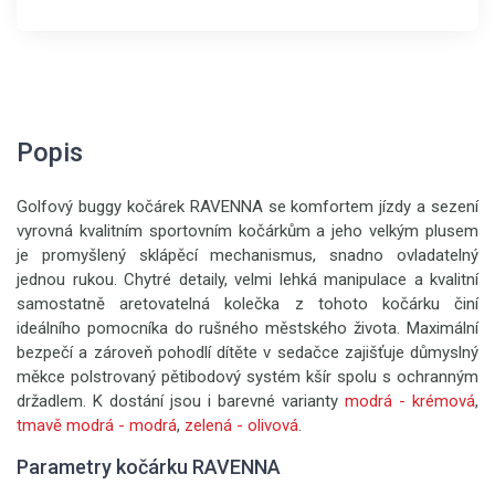
Popis
Golfový buggy kočárek RAVENNA se komfortem jízdy a sezení
vyrovná kvalitním sportovním kočárkům a jeho velkým plusem
je promyšlený sklápěcí mechanismus, snadno ovladatelný
jednou rukou. Chytré detaily, velmi lehká manipulace a kvalitní
samostatně aretovatelná kolečka z tohoto kočárku činí
ideálního pomocníka do rušného městského života. Maximální
bezpečí a zároveň pohodlí dítěte v sedačce zajišťuje důmyslný
měkce polstrovaný pětibodový systém kšír spolu s ochranným
držadlem. K dostání jsou i barevné varianty
modrá - krémová
,
tmavě modrá - modrá
,
zelená - olivová
.
Parametry kočárku RAVENNA