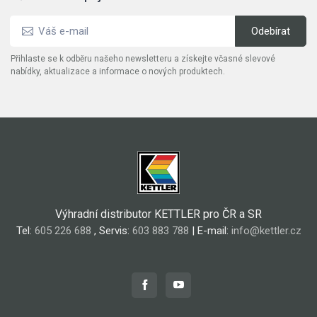
Přihlaste se k odběru našeho newsletteru a získejte včasné slevové
nabídky, aktualizace a informace o nových produktech.
Výhradní distributor KETTLER pro ČR a SR
Tel:
605 226 688
, Servis:
603 883 788
| E-mail:
info@kettler.cz