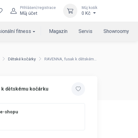
Přihlášení/registrace
Můj košík
Můj účet
0 Kč
ionální fitness
Magazín
Servis
Showroomy
Dětské kočárky
RAVENNA, fusak k dětskému kočárku
 k dětskému kočárku
 e-shopu