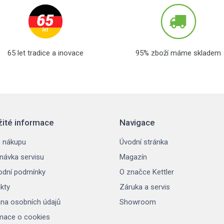
65 let tradice a inovace
95% zboží máme skladem
žité informace
Navigace
 nákupu
Úvodní stránka
návka servisu
Magazín
dní podmínky
O značce Kettler
kty
Záruka a servis
na osobních údajů
Showroom
mace o cookies