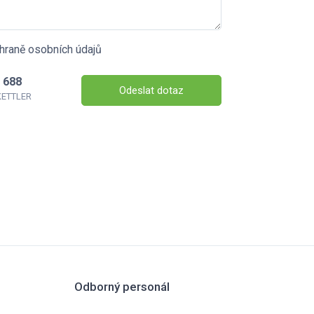
hraně osobních údajů
 688
Odeslat dotaz
 KETTLER
Odborný personál