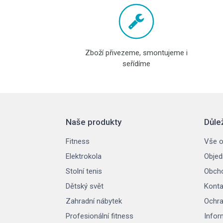
Zboží přivezeme, smontujeme i
seřídíme
Naše produkty
Důle
Fitness
Vše o
Elektrokola
Objed
Stolní tenis
Obcho
Dětský svět
Konta
Zahradní nábytek
Ochra
Profesionální fitness
Infor