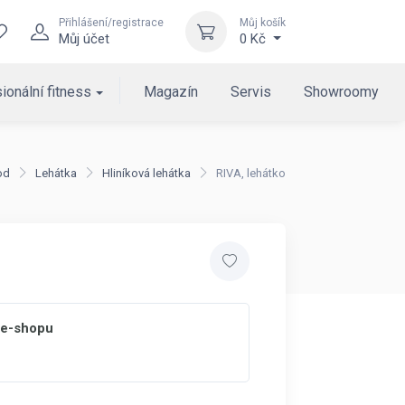
Přihlášení/registrace
Můj košík
Můj účet
0 Kč
ionální fitness
Magazín
Servis
Showroomy
od
Lehátka
Hliníková lehátka
RIVA, lehátko
 e-shopu