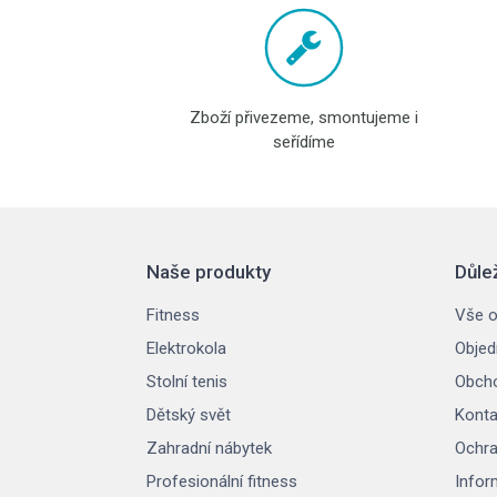
Zboží přivezeme, smontujeme i
seřídíme
Naše produkty
Důle
Fitness
Vše o
Elektrokola
Objed
Stolní tenis
Obcho
Dětský svět
Konta
Zahradní nábytek
Ochra
Profesionální fitness
Infor