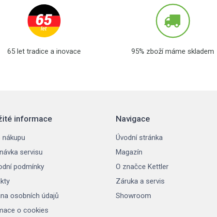
65 let tradice a inovace
95% zboží máme skladem
žité informace
Navigace
 nákupu
Úvodní stránka
návka servisu
Magazín
dní podmínky
O značce Kettler
kty
Záruka a servis
na osobních údajů
Showroom
mace o cookies