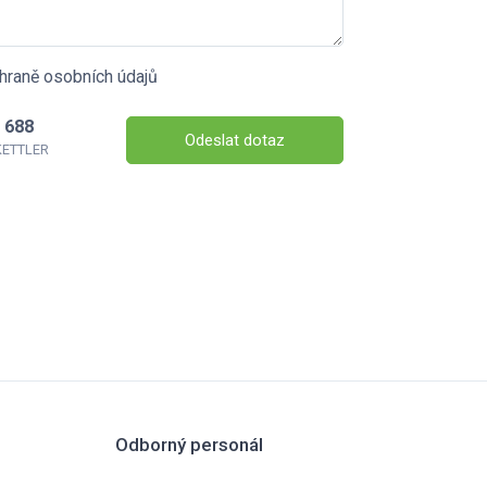
hraně osobních údajů
 688
Odeslat dotaz
 KETTLER
Odborný personál