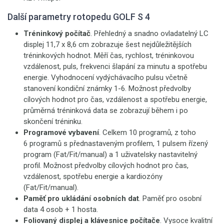
Další parametry rotopedu GOLF S 4
Tréninkový počítač
. Přehledný a snadno ovladatelný LC
displej 11,7 x 8,6 cm zobrazuje šest nejdůležitějších
tréninkových hodnot. Měří čas, rychlost, tréninkovou
vzdálenost, puls, frekvenci šlapání za minutu a spotřebu
energie. Vyhodnocení vydýchávacího pulsu včetně
stanovení kondiční známky 1-6. Možnost předvolby
cílových hodnot pro čas, vzdálenost a spotřebu energie,
průměrná tréninková data se zobrazují během i po
skončení tréninku.
Programové vybavení
. Celkem 10 programů, z toho
6 programů s přednastaveným profilem, 1 pulsem řízený
program (Fat/Fit/manual) a 1 uživatelsky nastavitelný
profil. Možnost předvolby cílových hodnot pro čas,
vzdálenost, spotřebu energie a kardiozóny
(Fat/Fit/manual).
Paměť pro ukládání osobních dat
. Paměť pro osobní
data 4 osob + 1 hosta.
Foliovaný displej a klávesnice počítače
. Vysoce kvalitní