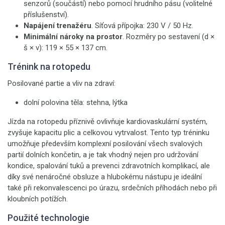
senzorů (součástí) nebo pomocí hrudního pásu (volitelné
příslušenství).
Napájení trenažéru
. Síťová přípojka: 230 V / 50 Hz.
Minimální nároky na prostor
. Rozměry po sestavení (d ×
š × v): 119 × 55 × 137 cm.
Trénink na rotopedu
Posilované partie a vliv na zdraví:
dolní polovina těla: stehna, lýtka
Jízda na rotopedu příznivě ovlivňuje kardiovaskulární systém,
zvyšuje kapacitu plic a celkovou vytrvalost. Tento typ tréninku
umožňuje především komplexní posilování všech svalových
partií dolních končetin, a je tak vhodný nejen pro udržování
kondice, spalování tuků a prevenci zdravotních komplikací, ale
díky své nenáročné obsluze a hlubokému nástupu je ideální
také při rekonvalescenci po úrazu, srdečních příhodách nebo při
kloubních potížích.
Použité technologie