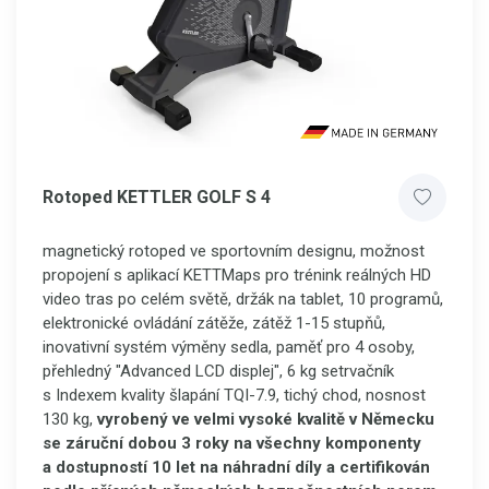
Rotoped KETTLER GOLF S 4
magnetický rotoped ve sportovním designu,
možnost
propojení s aplikací KETTMaps
pro trénink reálných HD
video tras po celém světě,
držák na tablet, 10 programů,
elektronické ovládání zátěže, zátěž 1-15 stupňů,
inovativní systém výměny sedla, paměť pro 4 osoby,
p
řehledný "Advanced LCD displej",
6 kg setrvačník
s Indexem kvality šlapání TQI-7.9,
tichý chod, nosnost
130 kg,
vyrobený ve velmi vysoké kvalitě v Německu
se záruční dobou 3 roky na všechny komponenty
a dostupností 10 let na náhradní díly
a certifikován