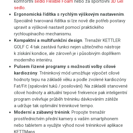
komfortní
sedlo Flexible Foam
nebo za sportovní
3D Gel
sedlo
.
Ergonomická řídítka s rychlým výškovým nastavením
.
Speciálně tvarovaná řídítka si lze nově dle potřeb postavy
upravit a výškově nastavit pomocí praktického
rychloupínacího mechanismu.
Kompaktní a multifunkční design
.
Trenažér KETTLER
GOLF C 4 tak zastává funkci nejen užitečného nástroje
k získání kondice, ale zároveň je i působivým doplňkem
moderního interiéru.
Pulsem řízené programy s možností volby cílové
kardiozóny
. Tréninkový mód umožňuje výpočet cílové
hodnoty tepu na základě věku a podle zvolené kardiozóny
Fat/Fit (spalování tuků / posilování). Na základě stanovené
cílové hodnoty a aktuální tepové frekvence pak inteligentní
program ovlivňuje průběh tréninku dávkováním zátěže
a udržuje tak optimální tréninkové tempo.
Moderní a zábavný trénink
. Propojte trenažér
prostřednictvím přední kamery s vaším smartphonem
nebo tabletem a využijte výhod nové tréninkové aplikace
KETTMaps.