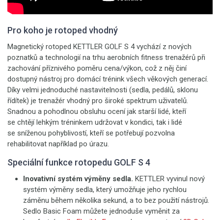
Pro koho je rotoped vhodný
Magnetický rotoped KETTLER GOLF S 4 vychází z nových
poznatků a technologií na trhu aerobních fitness trenažérů při
zachování příznivého poměru cena/výkon, což z něj činí
dostupný nástroj pro domácí trénink všech věkových generací.
Díky velmi jednoduché nastavitelnosti (sedla, pedálů, sklonu
řídítek) je trenažér vhodný pro široké spektrum uživatelů.
Snadnou a pohodlnou obsluhu ocení jak starší lidé, kteří
se chtějí lehkým tréninkem udržovat v kondici, tak i lidé
se sníženou pohyblivostí, kteří se potřebují pozvolna
rehabilitovat například po úrazu.
Speciální funkce rotopedu GOLF S 4
Inovativní systém výměny sedla.
KETTLER vyvinul nový
systém výměny sedla, který umožňuje jeho rychlou
záměnu během několika sekund, a to bez použití nástrojů.
Sedlo Basic Foam můžete jednoduše vyměnit za