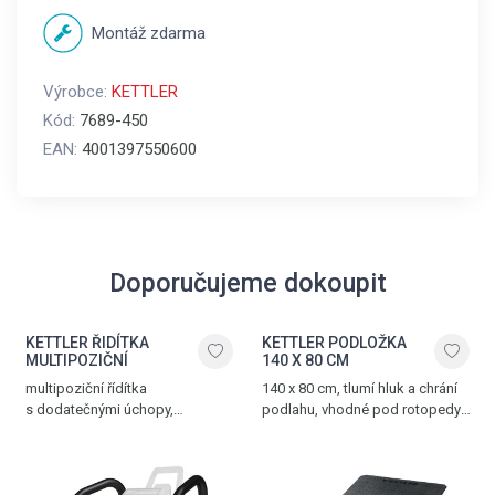
Montáž zdarma
Výrobce:
KETTLER
Kód:
7689-450
EAN:
4001397550600
Doporučujeme dokoupit
KETTLER ŘIDÍTKA
KETTLER PODLOŽKA
MULTIPOZIČNÍ
140 X 80 CM
multipoziční řídítka
140 x 80 cm, tlumí hluk a chrání
s dodatečnými úchopy,
podlahu, vhodné pod rotopedy,
kompatibilní s modely rotopedů
ergometry, crosstrenažéry
Golf a ergometrů Ergo
a další posilovací trenažéry