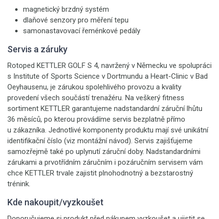
magnetický brzdný systém
dlaňové senzory pro měření tepu
samonastavovací řeménkové pedály
Servis a záruky
Rotoped KETTLER GOLF S 4, navržený v Německu ve spolupráci
s Institute of Sports Science v Dortmundu a Heart-Clinic v Bad
Oeyhausenu, je zárukou spolehlivého provozu a kvality
provedení všech součástí trenažéru. Na veškerý fitness
sortiment KETTLER garantujeme nadstandardní záruční lhůtu
36 měsíců, po kterou provádíme servis bezplatně přímo
u zákazníka. Jednotlivé komponenty produktu mají své unikátní
identifikační číslo (viz montážní návod). Servis zajišťujeme
samozřejmě také po uplynutí záruční doby. Nadstandardními
zárukami a prvotřídním záručním i pozáručním servisem vám
chce KETTLER trvale zajistit plnohodnotný a bezstarostný
trénink.
Kde nakoupit/vyzkoušet
Doporučujeme si produkt před nákupem vyzkoušet a ujistit se,