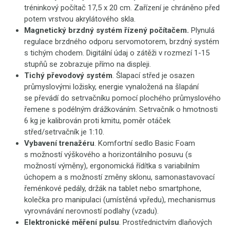
tréninkový počítač 17,5 x 20 cm. Zařízení je chráněno před
potem vrstvou akrylátového skla.
Magnetický brzdný systém řízený počítačem.
Plynulá
regulace brzdného odporu servomotorem, brzdný systém
s tichým chodem. Digitální údaj o zátěži v rozmezí 1-15
stupňů se zobrazuje přímo na displeji.
Tichý převodový systém
. Šlapací střed je osazen
průmyslovými ložisky, energie vynaložená na šlapání
se převádí do setrvačníku pomocí plochého průmyslového
řemene s podélným drážkováním. Setrvačník o hmotnosti
6 kg je kalibrován proti kmitu, poměr otáček
střed/setrvačník je 1:10.
Vybavení trenažéru
. Komfortní sedlo Basic Foam
s možností výškového a horizontálního posuvu (s
možností výměny), ergonomická řídítka s variabilním
úchopem a s možností změny sklonu, samonastavovací
řeménkové pedály, držák na tablet nebo smartphone,
kolečka pro manipulaci (umístěná vpředu), mechanismus
vyrovnávání nerovností podlahy (vzadu).
Elektronické měření pulsu
. Prostřednictvím dlaňových