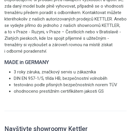
zda daný model bude plně vyhovovat, případně se o vhodnosti
trenažéru předem poradit s odborníkem. Kontaktovat můžete
kteréhokoliv z našich autorizovaných prodejců KETTLER. Anebo
se vydejte přímo do jednoho z našich showroomů KETTLER,
a to v Praze - Ruzyni, v Praze – Čestlicích nebo v Bratislavě -
Zlatých pieskoch, kde lze spojit příjemné s užitečným -
trenažéry si vyzkoušet a zároveň rovnou na místě získat
i odborné poradenství.
MADE in GERMANY
3 roky záruka, značkový servis u zákazníka
DIN EN 957-1/5, třída HB, bezpečnostní volnoběh
testováno podle přísných bezpečnostních norem TÜV
ohodnoceno prestižním certifikátem jakosti GS
Navštivte showroomy Kettler