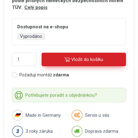
podle přísných německých bezpečnostních norem
TÜV.
Celý popis
Dostupnost na e-shopu
Vyprodáno
Vložit do košíku
Požaduji montáž
zdarma
Potřebujete poradit s objednávkou?
Made in Germany
Servis u vás
3 roky záruka
Doprava zdarma