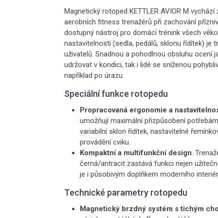
Magnetický rotoped KETTLER AVIOR M vychází z 
aerobních fitness trenažérů při zachování přízn
dostupný nástroj pro domácí trénink všech věko
nastavitelnosti (sedla, pedálů, sklonu řídítek) j
uživatelů. Snadnou a pohodlnou obsluhu ocení jak 
udržovat v kondici, tak i lidé se sníženou pohybliv
například po úrazu.
Speciální funkce rotopedu
Propracovaná ergonomie a nastavitelnos
umožňují maximální přizpůsobení potřebám t
variabilní sklon řídítek, nastavitelné řemín
provádění cviku.
Kompaktní a multifunkční design
. Trena
černá/antracit zastává funkci nejen užitečn
je i působivým doplňkem moderního interiér
Technické parametry rotopedu
Magnetický brzdný systém s tichým c