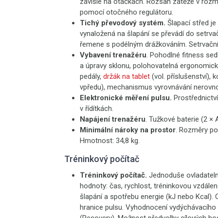
závisle na otáčkách. Rozsah zátěže v rozm
pomocí otočného regulátoru.
Tichý převodový systém.
Šlapací střed je
vynaložená na šlapání se převádí do setr
řemene s podélným drážkováním. Setrvačník 
Vybavení trenažéru
. Pohodlné fitness se
a úpravy sklonu, polohovatelná ergonomická
pedály,
držák na tablet
(vol. příslušenství),
vpředu), mechanismus vyrovnávání nerovnos
Elektronické měření pulsu.
Prostřednictv
v řídítkách.
Napájení trenažéru
. Tužkové baterie (2 × 
Minimální nároky na prostor
. Rozměry po 
Hmotnost: 34,8 kg.
Tréninkový počítač
Tréninkový počítač.
Jednoduše ovladateln
hodnoty: čas, rychlost, tréninkovou vzdálen
šlapání a spotřebu energie (kJ nebo Kcal). O
hranice pulsu. Vyhodnocení vydýchávacího 