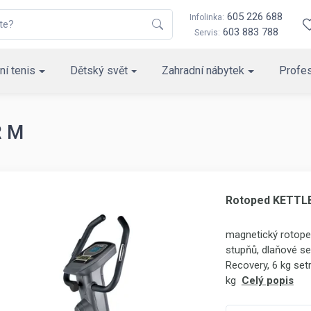
605 226 688
Infolinka:
603 883 788
Servis:
ní tenis
Dětský svět
Zahradní nábytek
Profes
R M
Rotoped KETTL
magnetický rotoped
stupňů, dlaňové se
Recovery, 6 kg set
kg
Celý popis