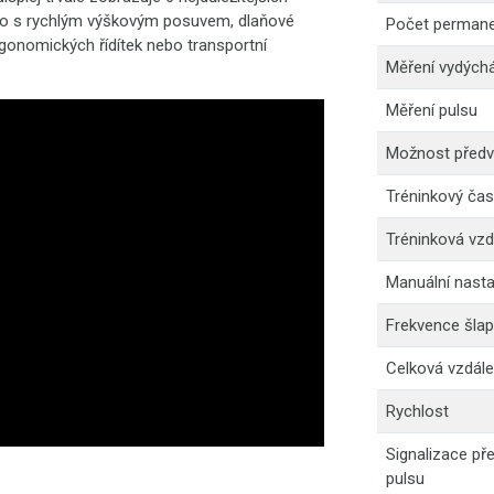
dlo s rychlým výškovým posuvem, dlaňové
Počet permanen
rgonomických řídítek nebo transportní
Měření vydých
Měření pulsu
Možnost předv
Tréninkový čas
Tréninková vzd
Manuální nasta
Frekvence šlap
Celková vzdál
Rychlost
Signalizace př
pulsu