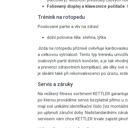
(Recovery). Možnost předvolby cílových hod
Foliovaný displej a klávesnice počítače
.
Trénink na rotopedu
Posilované partie a vliv na zdraví:
dolní polovina těla: stehna, lýtka
Jízda na rotopedu příznivě ovlivňuje kardiovasku
a celkovou vytrvalost. Tento typ tréninku umož
svalových partií dolních končetin, a je tak vhodn
a prevenci zdravotních komplikací, ale díky sv
je ideální také při rekonvalescenci po úrazu, srd
Servis a záruky
Na veškerý fitness sortiment KETTLER garantuj
po kterou provádíme servis bezplatně přímo u 
mají své unikátní identifikační číslo (viz montá
po uplynutí záruční doby. Nadstandardními záru
servisem vám chce KETTLER trvale zajistit plno