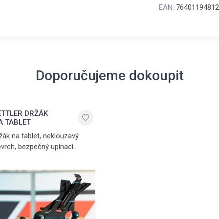
EAN:
76401194812
Doporučujeme dokoupit
ETTLER DRŽÁK
A TABLET
žák na tablet, neklouzavý
vrch, bezpečný upínací
chanismus, černá