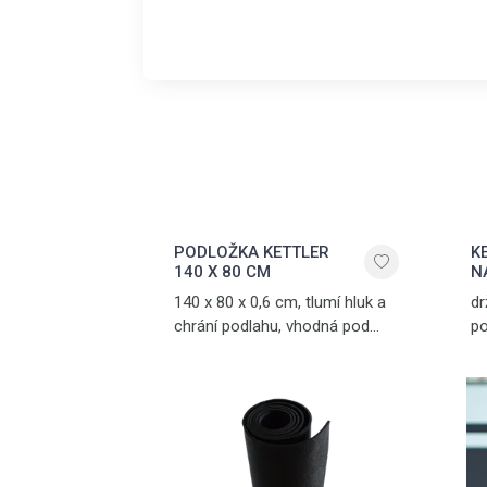
PODLOŽKA KETTLER
K
140 X 80 CM
N
140 x 80 x 0,6 cm, tlumí hluk a
dr
chrání podlahu, vhodná pod
po
běžecké pásy, veslovací
me
trenažéry a další posilovací
zařízení