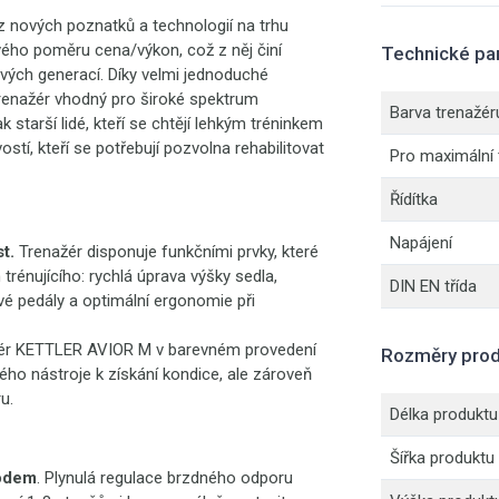
nových poznatků a technologií na trhu
ivého poměru cena/výkon, což z něj činí
Technické pa
vých generací. Díky velmi jednoduché
e trenažér vhodný pro široké spektrum
Barva trenažér
starší lidé, kteří se chtějí lehkým tréninkem
ostí, kteří se potřebují pozvolna rehabilitovat
Pro maximální
Řídítka
Napájení
t.
Trenažér disponuje funkčními prvky, které
rénujícího: rychlá úprava výšky sedla,
DIN EN třída
kové pedály a optimální ergonomie při
žér KETTLER AVIOR M v barevném provedení
Rozměry prod
ého nástroje k získání kondice, ale zároveň
u.
Délka produktu
Šířka produktu
hodem
. Plynulá regulace brzdného odporu