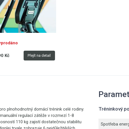
yprodáno
90 Kč
Přejít na detail
Paramet
Tréninkový po
 pro plnohodnotný domácí trénink celé rodiny.
nuální regulací zátěže v rozmezí 1-8
sností 110 kg zajistí dostatečnou stabilitu
Spotřeba energ
isplej trvale zobrazuje 6 nejdůležitějších