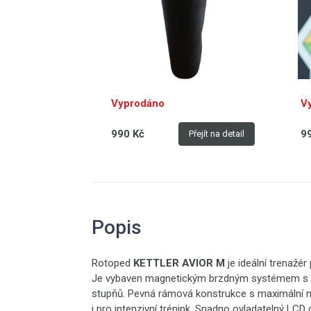
Vyprodáno
V
990 Kč
9
Přejít na detail
Popis
Rotoped
KETTLER AVIOR M
je ideální trenažér
Je vybaven magnetickým brzdným systémem s ma
stupňů. Pevná rámová konstrukce s maximální no
i pro intenzivní trénink. Snadno ovladatelný LCD d