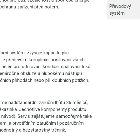
not pro čas, vzdálenost a spotřebu energie.
Převodový
 Ochrana zařízení před potem.
systém
lární systém, zvyšuje kapacitu plic
ňuje především komplexní posilování všech
ý nejen pro udržování kondice, spalování tuků
é nenáročné obsluze a hlubokému nástupu
ečních příhodách nebo při kloubních potížích.
eme nadstandardní záruční lhůtu 36 měsíců,
zákazníka. Jednotlivé komponenty produktu
žní návod). Servis zajišťujeme samozřejmě také
kami a prvotřídním záručním i pozáručním
hodnotný a bezstarostný trénink.