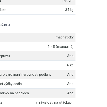
u
144 cm
duktu
34 kg
nažeru
magnetický
1 - 8 (manuálně)
epravu
Ano
6 kg
ro vyrovnání nerovností podlahy
Ano
ní výšky sedla
Ano
emínky na pedálech
Ano
že
v závislosti na otáčkách