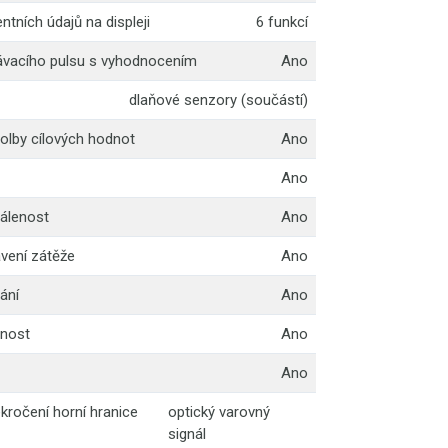
tních údajů na displeji
6 funkcí
ávacího pulsu s vyhodnocením
Ano
dlaňové senzory (součástí)
olby cílových hodnot
Ano
Ano
álenost
Ano
vení zátěže
Ano
ání
Ano
enost
Ano
Ano
ekročení horní hranice
optický varovný
signál