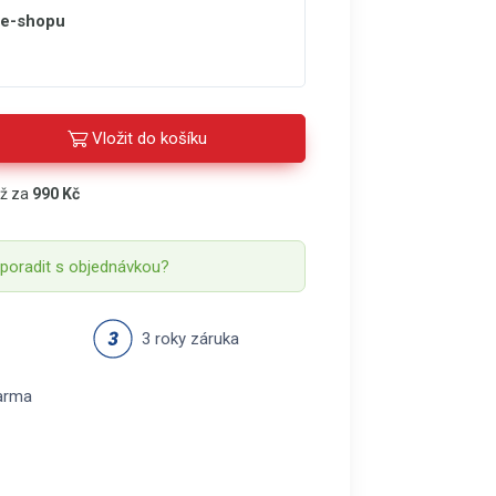
 e-shopu
Vložit do košíku
áž za
990 Kč
 poradit s objednávkou?
3 roky záruka
arma