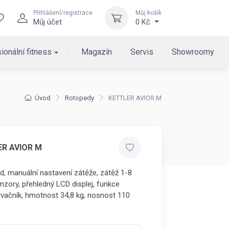
Přihlášení/registrace
Můj košík
Můj účet
0 Kč
ionální fitness
Magazín
Servis
Showroomy
Úvod
Rotopedy
KETTLER AVIOR M
ER AVIOR M
, manuální nastavení zátěže, zátěž 1-8
nzory, přehledný LCD displej, funkce
rvačník, hmotnost 34,8 kg, nosnost 110