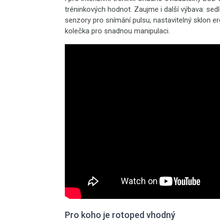
tréninkových hodnot. Zaujme i další výbava: se
senzory pro snímání pulsu, nastavitelný sklon e
kolečka pro snadnou manipulaci.
Pro koho je rotoped vhodný