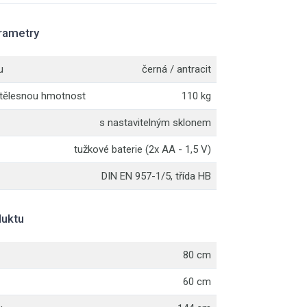
rametry
u
černá / antracit
 tělesnou hmotnost
110 kg
s nastavitelným sklonem
tužkové baterie (2x AA - 1,5 V)
DIN EN 957-1/5, třída HB
uktu
80 cm
60 cm