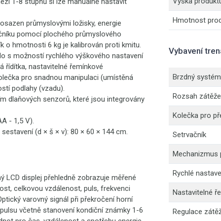
Výška produkt
ezí 1-8 stupňů si lze manuálně nastavit
Hmotnost pro
 osazen průmyslovými ložisky, energie
vačníku pomocí plochého průmyslového
o hmotnosti 6 kg je kalibrován proti kmitu.
Vybavení tre
dlo s možností rychlého výškového nastavení
 řídítka, nastavitelné řemínkové
Brzdný systém
 kolečka pro snadnou manipulaci (umístěná
tí podlahy (vzadu).
Rozsah zátěže
ím dlaňových senzorů, které jsou integrovány
Kolečka pro př
AA - 1,5 V).
sestavení (d × š × v): 80 × 60 × 144 cm.
Setrvačník
Mechanizmus p
Rychlé nastave
ý LCD displej přehledně zobrazuje měřené
ost, celkovou vzdálenost, puls, frekvenci
Nastavitelné ř
ptický varovný signál při překročení horní
pulsu včetně stanovení kondiční známky 1-6
Regulace zátě