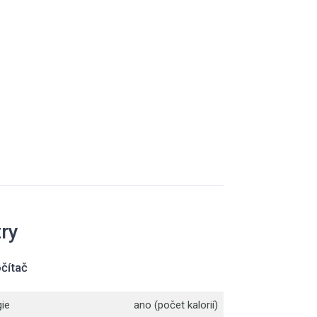
ry
čítač
ie
ano (počet kalorií)